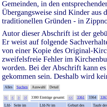
Gemeinden, in den entsprechende
Übergangsweise sind Kinder aus 
traditionellen Gründen - in Zippn
Autor dieser Abschrift ist der geb
Er weist auf folgende Sachverhalte
von einer Kopie des Original-Kirc
zweifelsfreie Fehler im Kirchenbuc
worden. Bei der Abschrift kann e
gekommen sein. Deshalb wird kein
Alles
Suchen
Auswahl
Detail
|<
<
>
>|
3380 Einträge gesamt:
<<
3361
3364
336
Lfd-
Seite im
Lfd-Nr im
Geburt des
Taufe de