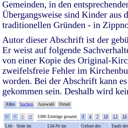
Gemeinden, in den entsprechende
Übergangsweise sind Kinder aus 
traditionellen Gründen - in Zippn
Autor dieser Abschrift ist der geb
Er weist auf folgende Sachverhalte
von einer Kopie des Original-Kirc
zweifelsfreie Fehler im Kirchenbuc
worden. Bei der Abschrift kann e
gekommen sein. Deshalb wird kein
Alles
Suchen
Auswahl
Detail
|<
<
>
>|
3380 Einträge gesamt:
1
4
7
10
13
16
Lfd-
Seite im
Lfd-Nr im
Geburt des
Taufe de