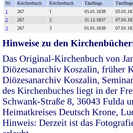
Nr
Kirchenbuch
Kirchenbuch
Täuflings
Täufling
1
267
1
05.01.1838
05.01.18
2
267
2
31.12.1837
07.01.18
3
267
3
01.01.1838
07.01.18
Hinweise zu den Kirchenbücher
Das Original-Kirchenbuch von Jan
Diözesanarchiv Koszalin, früher Kö
Diözesanarchiv Koszalin, Seminar
des Kirchenbuches liegt in der Fr
Schwank-Straße 8, 36043 Fulda u
Heimatkreises Deutsch Krone, Lu
Hinweis: Derzeit ist das Fotograf