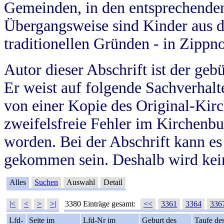
Gemeinden, in den entsprechende
Übergangsweise sind Kinder aus 
traditionellen Gründen - in Zippn
Autor dieser Abschrift ist der geb
Er weist auf folgende Sachverhalte
von einer Kopie des Original-Kirc
zweifelsfreie Fehler im Kirchenbuc
worden. Bei der Abschrift kann e
gekommen sein. Deshalb wird kein
Alles
Suchen
Auswahl
Detail
|<
<
>
>|
3380 Einträge gesamt:
<<
3361
3364
336
Lfd-
Seite im
Lfd-Nr im
Geburt des
Taufe de