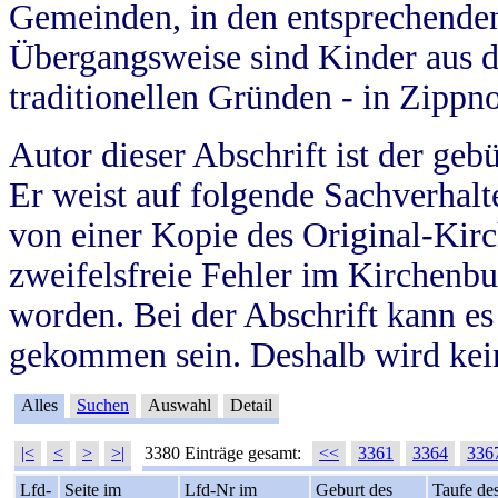
Gemeinden, in den entsprechende
Übergangsweise sind Kinder aus 
traditionellen Gründen - in Zippn
Autor dieser Abschrift ist der geb
Er weist auf folgende Sachverhalte
von einer Kopie des Original-Kirc
zweifelsfreie Fehler im Kirchenbuc
worden. Bei der Abschrift kann e
gekommen sein. Deshalb wird kein
Alles
Suchen
Auswahl
Detail
|<
<
>
>|
3380 Einträge gesamt:
<<
3361
3364
336
Lfd-
Seite im
Lfd-Nr im
Geburt des
Taufe de