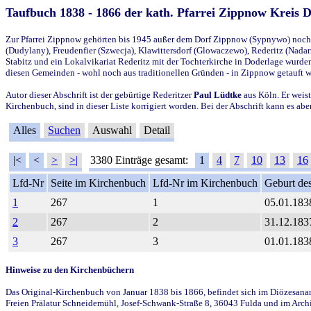
Taufbuch 1838 - 1866 der kath. Pfarrei Zippnow Kreis 
Zur Pfarrei Zippnow gehörten bis 1945 außer dem Dorf Zippnow (Sypnywo) noch d
(Dudylany), Freudenfier (Szwecja), Klawittersdorf (Glowaczewo), Rederitz (Nadarz
Stabitz und ein Lokalvikariat Rederitz mit der Tochterkirche in Doderlage wurd
diesen Gemeinden - wohl noch aus traditionellen Gründen - in Zippnow getauft 
Autor dieser Abschrift ist der gebürtige Rederitzer
Paul Lüdtke
aus Köln. Er weist
Kirchenbuch, sind in dieser Liste korrigiert worden. Bei der Abschrift kann es 
Alles
Suchen
Auswahl
Detail
|<
<
>
>|
3380 Einträge gesamt:
1
4
7
10
13
16
Lfd-Nr
Seite im Kirchenbuch
Lfd-Nr im Kirchenbuch
Geburt des
1
267
1
05.01.183
2
267
2
31.12.183
3
267
3
01.01.183
Hinweise zu den Kirchenbüchern
Das Original-Kirchenbuch von Januar 1838 bis 1866, befindet sich im Diözesanarch
Freien Prälatur Schneidemühl, Josef-Schwank-Straße 8, 36043 Fulda und im Archi