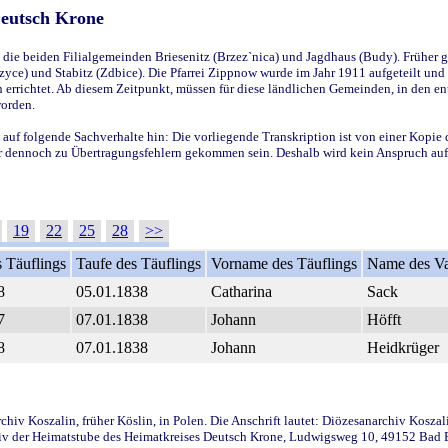
Deutsch Krone
ie beiden Filialgemeinden Briesenitz (Brzez`nica) und Jagdhaus (Budy). Früher g
yce) und Stabitz (Zdbice). Die Pfarrei Zippnow wurde im Jahr 1911 aufgeteilt und e
en errichtet. Ab diesem Zeitpunkt, müssen für diese ländlichen Gemeinden, in den
worden.
 auf folgende Sachverhalte hin: Die vorliegende Transkription ist von einer Kopie 
aber dennoch zu Übertragungsfehlern gekommen sein. Deshalb wird kein Anspruch auf 
19
22
25
28
>>
 Täuflings
Taufe des Täuflings
Vorname des Täuflings
Name des Va
8
05.01.1838
Catharina
Sack
7
07.01.1838
Johann
Höfft
8
07.01.1838
Johann
Heidkrüger
iv Koszalin, früher Köslin, in Polen. Die Anschrift lautet: Diözesanarchiv Koszal
v der Heimatstube des Heimatkreises Deutsch Krone, Ludwigsweg 10, 49152 Bad Ess