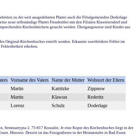
ehörten zu der weit ausgedehnten Pfarrei auch die Filialgemeinden Doderlage
ine neue selbständige Pfarrei Freudenfier mit den Filialen Klawittersdorf und
 entsprechenden Kirchenbüchern gesucht werden. Übergangsweise sind Kinder aus
des Original-Kirchenbuches erstellt worden. Erkannte zweifelsfreie Fehler im
Fehlerfreiheit erhoben.
ters
Vorname des Vaters
Name der Mutter
Wohnort der Eltern
Martin
Katritzke
Zippnow
Martin
Klawun
Rederitz
Lorenz
Schulz
Doderlage
in, Seminarryjna 2, 75-817 Koszalin. Je eine Kopie des Kirchenbuches liegt in der
en. Hinweis: Derzeit ist das Fotografieren in der Heimatstube in Bad Essen