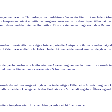
ggebend war die Chronologie des Taufdatums. Wenn ein Kind z.B. nach der Geburt 
rchenpersonal nicht unmittelbar vorgenommen wurde. In derartigen Fällen hat man d
raum davor und dahinter zu überprüfen. Eine exakte Suchabfrage nach dem Datum i
den offensichtlich so aufgeschrieben, wie die Amtsperson ihn verstanden hat, ode
n Dörfern war schließlich Dialekt. In den Fällen bei denen erkannt wurde, dass di
t, wobei mehrere Schreibvarianten Anwendung fanden. In dieser Liste wurde in de
n und den im Kirchenbuch verwendeten Schreibvarianten.
wurde deshalb vorausgesetzt, dass nur in derartigen Fällen eine Abweichung zur O
eshalb ist bei der Ortsangabe für den Taufpaten ein Vorbehalt gegeben. Überwiegen
weitere Angaben wie z. B. eine Heirat, wurden nicht übernommen.