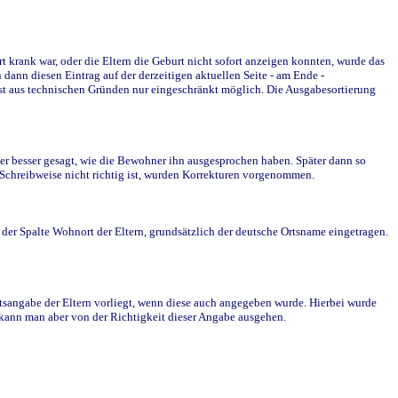
krank war, oder die Eltern die Geburt nicht sofort anzeigen konnten, wurde das
ann diesen Eintrag auf der derzeitigen aktuellen Seite - am Ende -
st aus technischen Gründen nur eingeschränkt möglich. Die Ausgabesortierung
r besser gesagt, wie die Bewohner ihn ausgesprochen haben. Später dann so
e Schreibweise nicht richtig ist, wurden Korrekturen vorgenommen.
r Spalte Wohnort der Eltern, grundsätzlich der deutsche Ortsname eingetragen.
rtsangabe der Eltern vorliegt, wenn diese auch angegeben wurde. Hierbei wurde
d kann man aber von der Richtigkeit dieser Angabe ausgehen.