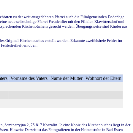
ehörten zu der weit ausgedehnten Pfarrei auch die Filialgemeinden Doderlage
ine neue selbständige Pfarrei Freudenfier mit den Filialen Klawittersdorf und
 entsprechenden Kirchenbüchern gesucht werden. Übergangsweise sind Kinder aus
des Original-Kirchenbuches erstellt worden. Erkannte zweifelsfreie Fehler im
Fehlerfreiheit erhoben.
ters
Vorname des Vaters
Name der Mutter
Wohnort der Eltern
in, Seminarryjna 2, 75-817 Koszalin. Je eine Kopie des Kirchenbuches liegt in der
en. Hinweis: Derzeit ist das Fotografieren in der Heimatstube in Bad Essen