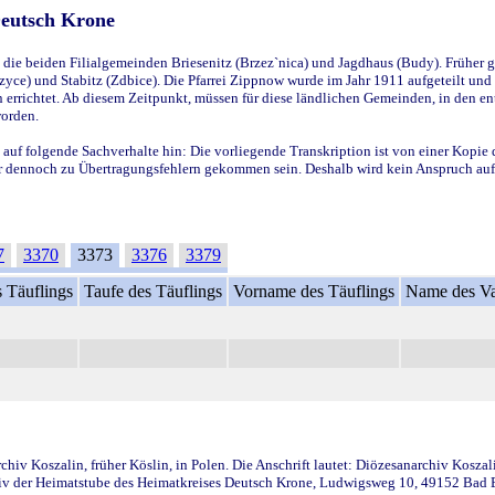
Deutsch Krone
ie beiden Filialgemeinden Briesenitz (Brzez`nica) und Jagdhaus (Budy). Früher g
yce) und Stabitz (Zdbice). Die Pfarrei Zippnow wurde im Jahr 1911 aufgeteilt und e
en errichtet. Ab diesem Zeitpunkt, müssen für diese ländlichen Gemeinden, in den
worden.
 auf folgende Sachverhalte hin: Die vorliegende Transkription ist von einer Kopie 
aber dennoch zu Übertragungsfehlern gekommen sein. Deshalb wird kein Anspruch auf 
7
3370
3373
3376
3379
 Täuflings
Taufe des Täuflings
Vorname des Täuflings
Name des Va
iv Koszalin, früher Köslin, in Polen. Die Anschrift lautet: Diözesanarchiv Koszal
v der Heimatstube des Heimatkreises Deutsch Krone, Ludwigsweg 10, 49152 Bad Ess