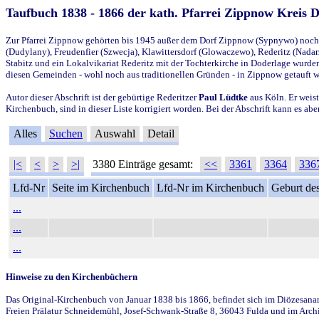
Taufbuch 1838 - 1866 der kath. Pfarrei Zippnow Kreis 
Zur Pfarrei Zippnow gehörten bis 1945 außer dem Dorf Zippnow (Sypnywo) noch d
(Dudylany), Freudenfier (Szwecja), Klawittersdorf (Glowaczewo), Rederitz (Nadarz
Stabitz und ein Lokalvikariat Rederitz mit der Tochterkirche in Doderlage wurd
diesen Gemeinden - wohl noch aus traditionellen Gründen - in Zippnow getauft 
Autor dieser Abschrift ist der gebürtige Rederitzer
Paul Lüdtke
aus Köln. Er weist
Kirchenbuch, sind in dieser Liste korrigiert worden. Bei der Abschrift kann es 
Alles
Suchen
Auswahl
Detail
|<
<
>
>|
3380 Einträge gesamt:
<<
3361
3364
336
Lfd-Nr
Seite im Kirchenbuch
Lfd-Nr im Kirchenbuch
Geburt des
...
...
...
Hinweise zu den Kirchenbüchern
Das Original-Kirchenbuch von Januar 1838 bis 1866, befindet sich im Diözesanarch
Freien Prälatur Schneidemühl, Josef-Schwank-Straße 8, 36043 Fulda und im Archi