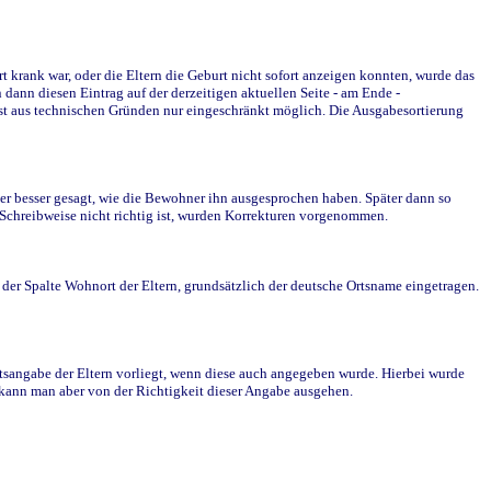
krank war, oder die Eltern die Geburt nicht sofort anzeigen konnten, wurde das
ann diesen Eintrag auf der derzeitigen aktuellen Seite - am Ende -
st aus technischen Gründen nur eingeschränkt möglich. Die Ausgabesortierung
r besser gesagt, wie die Bewohner ihn ausgesprochen haben. Später dann so
e Schreibweise nicht richtig ist, wurden Korrekturen vorgenommen.
r Spalte Wohnort der Eltern, grundsätzlich der deutsche Ortsname eingetragen.
rtsangabe der Eltern vorliegt, wenn diese auch angegeben wurde. Hierbei wurde
d kann man aber von der Richtigkeit dieser Angabe ausgehen.