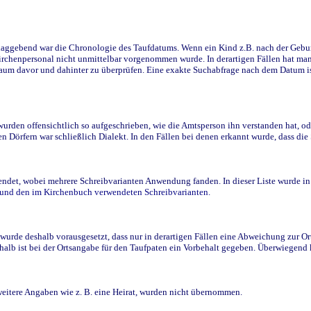
ggebend war die Chronologie des Taufdatums. Wenn ein Kind z.B. nach der Geburt 
rchenpersonal nicht unmittelbar vorgenommen wurde. In derartigen Fällen hat man d
raum davor und dahinter zu überprüfen. Eine exakte Suchabfrage nach dem Datum i
den offensichtlich so aufgeschrieben, wie die Amtsperson ihn verstanden hat, ode
n Dörfern war schließlich Dialekt. In den Fällen bei denen erkannt wurde, dass di
t, wobei mehrere Schreibvarianten Anwendung fanden. In dieser Liste wurde in de
n und den im Kirchenbuch verwendeten Schreibvarianten.
wurde deshalb vorausgesetzt, dass nur in derartigen Fällen eine Abweichung zur O
eshalb ist bei der Ortsangabe für den Taufpaten ein Vorbehalt gegeben. Überwiegen
weitere Angaben wie z. B. eine Heirat, wurden nicht übernommen.