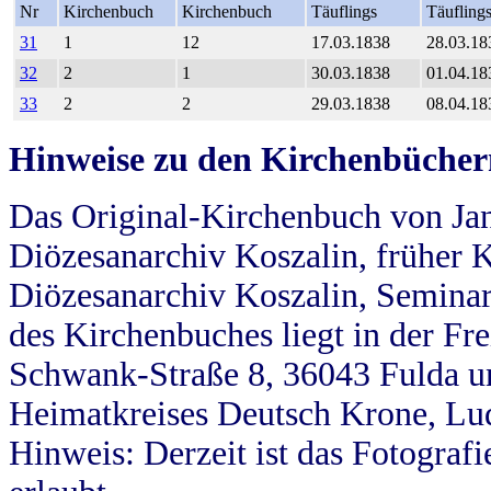
Nr
Kirchenbuch
Kirchenbuch
Täuflings
Täufling
31
1
12
17.03.1838
28.03.18
32
2
1
30.03.1838
01.04.18
33
2
2
29.03.1838
08.04.18
Hinweise zu den Kirchenbücher
Das Original-Kirchenbuch von Jan
Diözesanarchiv Koszalin, früher Kö
Diözesanarchiv Koszalin, Seminar
des Kirchenbuches liegt in der Fr
Schwank-Straße 8, 36043 Fulda u
Heimatkreises Deutsch Krone, Lu
Hinweis: Derzeit ist das Fotograf