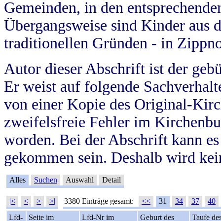
Gemeinden, in den entsprechende
Übergangsweise sind Kinder aus 
traditionellen Gründen - in Zippn
Autor dieser Abschrift ist der geb
Er weist auf folgende Sachverhalte
von einer Kopie des Original-Kirc
zweifelsfreie Fehler im Kirchenbuc
worden. Bei der Abschrift kann e
gekommen sein. Deshalb wird kein
Alles
Suchen
Auswahl
Detail
|<
<
>
>|
3380 Einträge gesamt:
<<
31
34
37
40
Lfd-
Seite im
Lfd-Nr im
Geburt des
Taufe de