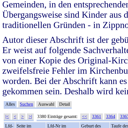
Gemeinden, in den entsprechende
Übergangsweise sind Kinder aus 
traditionellen Gründen - in Zippn
Autor dieser Abschrift ist der geb
Er weist auf folgende Sachverhalte
von einer Kopie des Original-Kirc
zweifelsfreie Fehler im Kirchenbuc
worden. Bei der Abschrift kann e
gekommen sein. Deshalb wird kein
Alles
Suchen
Auswahl
Detail
|<
<
>
>|
3380 Einträge gesamt:
<<
3361
3364
336
Lfd-
Seite im
Lfd-Nr im
Geburt des
Taufe de