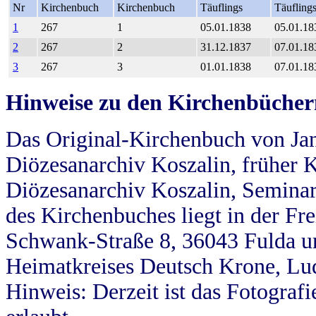
Nr
Kirchenbuch
Kirchenbuch
Täuflings
Täufling
1
267
1
05.01.1838
05.01.18
2
267
2
31.12.1837
07.01.18
3
267
3
01.01.1838
07.01.18
Hinweise zu den Kirchenbücher
Das Original-Kirchenbuch von Jan
Diözesanarchiv Koszalin, früher Kö
Diözesanarchiv Koszalin, Seminar
des Kirchenbuches liegt in der Fr
Schwank-Straße 8, 36043 Fulda u
Heimatkreises Deutsch Krone, Lu
Hinweis: Derzeit ist das Fotograf