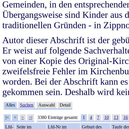
Gemeinden, in den entsprechende
Übergangsweise sind Kinder aus 
traditionellen Gründen - in Zippn
Autor dieser Abschrift ist der geb
Er weist auf folgende Sachverhalte
von einer Kopie des Original-Kirc
zweifelsfreie Fehler im Kirchenbuc
worden. Bei der Abschrift kann e
gekommen sein. Deshalb wird kein
Alles
Suchen
Auswahl
Detail
|<
<
>
>|
3380 Einträge gesamt:
1
4
7
10
13
16
Lfd-
Seite im
Lfd-Nr im
Geburt des
Taufe de