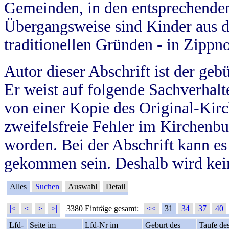
Gemeinden, in den entsprechende
Übergangsweise sind Kinder aus 
traditionellen Gründen - in Zippn
Autor dieser Abschrift ist der geb
Er weist auf folgende Sachverhalte
von einer Kopie des Original-Kirc
zweifelsfreie Fehler im Kirchenbuc
worden. Bei der Abschrift kann e
gekommen sein. Deshalb wird kein
Alles
Suchen
Auswahl
Detail
|<
<
>
>|
3380 Einträge gesamt:
<<
31
34
37
40
Lfd-
Seite im
Lfd-Nr im
Geburt des
Taufe de