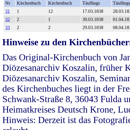
Nr
Kirchenbuch
Kirchenbuch
Täuflings
Täufling
31
1
12
17.03.1838
28.03.18
32
2
1
30.03.1838
01.04.18
33
2
2
29.03.1838
08.04.18
Hinweise zu den Kirchenbücher
Das Original-Kirchenbuch von Jan
Diözesanarchiv Koszalin, früher Kö
Diözesanarchiv Koszalin, Seminar
des Kirchenbuches liegt in der Fr
Schwank-Straße 8, 36043 Fulda u
Heimatkreises Deutsch Krone, Lu
Hinweis: Derzeit ist das Fotograf