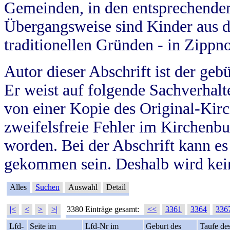
Gemeinden, in den entsprechende
Übergangsweise sind Kinder aus 
traditionellen Gründen - in Zippn
Autor dieser Abschrift ist der geb
Er weist auf folgende Sachverhalte
von einer Kopie des Original-Kirc
zweifelsfreie Fehler im Kirchenbuc
worden. Bei der Abschrift kann e
gekommen sein. Deshalb wird kein
Alles
Suchen
Auswahl
Detail
|<
<
>
>|
3380 Einträge gesamt:
<<
3361
3364
336
Lfd-
Seite im
Lfd-Nr im
Geburt des
Taufe de