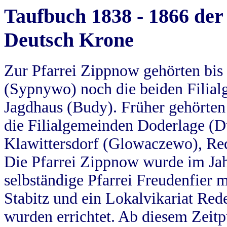
Taufbuch 1838 - 1866 der
Deutsch Krone
Zur Pfarrei Zippnow gehörten bi
(Sypnywo) noch die beiden Filial
Jagdhaus (Budy). Früher gehörten 
die Filialgemeinden Doderlage (D
Klawittersdorf (Glowaczewo), Red
Die Pfarrei Zippnow wurde im Jah
selbständige Pfarrei Freudenfier m
Stabitz und ein Lokalvikariat Red
wurden errichtet. Ab diesem Zeitp