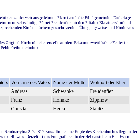
ehörten zu der weit ausgedehnten Pfarrei auch die Filialgemeinden Doderlage
ine neue selbständige Pfarrei Freudenfier mit den Filialen Klawittersdorf und
 entsprechenden Kirchenbüchern gesucht werden. Übergangsweise sind Kinder aus
des Original-Kirchenbuches erstellt worden. Erkannte zweifelsfreie Fehler im
Fehlerfreiheit erhoben.
ters
Vorname des Vaters
Name der Mutter
Wohnort der Eltern
Andreas
Schwanke
Freudenfier
Franz
Hohnke
Zippnow
Christian
Hedke
Stabitz
in, Seminarryjna 2, 75-817 Koszalin. Je eine Kopie des Kirchenbuches liegt in der
en. Hinweis: Derzeit ist das Fotografieren in der Heimatstube in Bad Essen