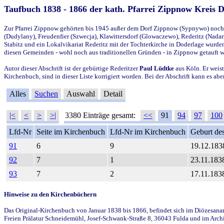
Taufbuch 1838 - 1866 der kath. Pfarrei Zippnow Kreis 
Zur Pfarrei Zippnow gehörten bis 1945 außer dem Dorf Zippnow (Sypnywo) noch d
(Dudylany), Freudenfier (Szwecja), Klawittersdorf (Glowaczewo), Rederitz (Nadarz
Stabitz und ein Lokalvikariat Rederitz mit der Tochterkirche in Doderlage wurd
diesen Gemeinden - wohl noch aus traditionellen Gründen - in Zippnow getauft 
Autor dieser Abschrift ist der gebürtige Rederitzer
Paul Lüdtke
aus Köln. Er weist
Kirchenbuch, sind in dieser Liste korrigiert worden. Bei der Abschrift kann es 
Alles
Suchen
Auswahl
Detail
|<
<
>
>|
3380 Einträge gesamt:
<<
91
94
97
100
Lfd-Nr
Seite im Kirchenbuch
Lfd-Nr im Kirchenbuch
Geburt des
91
6
9
19.12.183
92
7
1
23.11.183
93
7
2
17.11.183
Hinweise zu den Kirchenbüchern
Das Original-Kirchenbuch von Januar 1838 bis 1866, befindet sich im Diözesanarch
Freien Prälatur Schneidemühl, Josef-Schwank-Straße 8, 36043 Fulda und im Archi