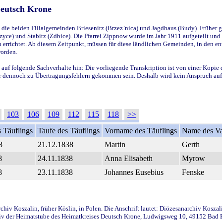
Deutsch Krone
ie beiden Filialgemeinden Briesenitz (Brzez`nica) und Jagdhaus (Budy). Früher g
yce) und Stabitz (Zdbice). Die Pfarrei Zippnow wurde im Jahr 1911 aufgeteilt und e
en errichtet. Ab diesem Zeitpunkt, müssen für diese ländlichen Gemeinden, in den
worden.
 auf folgende Sachverhalte hin: Die vorliegende Transkription ist von einer Kopie 
aber dennoch zu Übertragungsfehlern gekommen sein. Deshalb wird kein Anspruch auf 
103
106
109
112
115
118
>>
 Täuflings
Taufe des Täuflings
Vorname des Täuflings
Name des Va
8
21.12.1838
Martin
Gerth
8
24.11.1838
Anna Elisabeth
Myrow
8
23.11.1838
Johannes Eusebius
Fenske
iv Koszalin, früher Köslin, in Polen. Die Anschrift lautet: Diözesanarchiv Koszal
v der Heimatstube des Heimatkreises Deutsch Krone, Ludwigsweg 10, 49152 Bad Ess