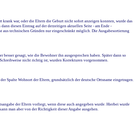
krank war, oder die Eltern die Geburt nicht sofort anzeigen konnten, wurde das
ann diesen Eintrag auf der derzeitigen aktuellen Seite - am Ende -
st aus technischen Gründen nur eingeschränkt möglich. Die Ausgabesortierung
r besser gesagt, wie die Bewohner ihn ausgesprochen haben. Später dann so
e Schreibweise nicht richtig ist, wurden Korrekturen vorgenommen.
r Spalte Wohnort der Eltern, grundsätzlich der deutsche Ortsname eingetragen.
rtsangabe der Eltern vorliegt, wenn diese auch angegeben wurde. Hierbei wurde
d kann man aber von der Richtigkeit dieser Angabe ausgehen.