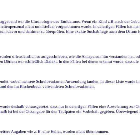
ggebend war die Chronologie des Taufdatums. Wenn ein Kind z.B. nach der Geburt 
rchenpersonal nicht unmittelbar vorgenommen wurde. In derartigen Fällen hat man d
raum davor und dahinter zu überprüfen. Eine exakte Suchabfrage nach dem Datum i
den offensichtlich so aufgeschrieben, wie die Amtsperson ihn verstanden hat, ode
n Dörfern war schließlich Dialekt. In den Fällen bei denen erkannt wurde, dass di
t, wobei mehrere Schreibvarianten Anwendung fanden. In dieser Liste wurde in de
n und den im Kirchenbuch verwendeten Schreibvarianten.
wurde deshalb vorausgesetzt, dass nur in derartigen Fällen eine Abweichung zur O
eshalb ist bei der Ortsangabe für den Taufpaten ein Vorbehalt gegeben. Überwiegen
weitere Angaben wie z. B. eine Heirat, wurden nicht übernommen.