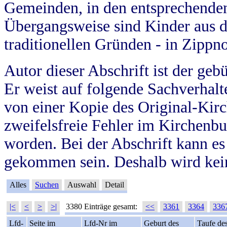
Gemeinden, in den entsprechende
Übergangsweise sind Kinder aus 
traditionellen Gründen - in Zippn
Autor dieser Abschrift ist der geb
Er weist auf folgende Sachverhalte
von einer Kopie des Original-Kirc
zweifelsfreie Fehler im Kirchenbuc
worden. Bei der Abschrift kann e
gekommen sein. Deshalb wird kein
Alles
Suchen
Auswahl
Detail
|<
<
>
>|
3380 Einträge gesamt:
<<
3361
3364
336
Lfd-
Seite im
Lfd-Nr im
Geburt des
Taufe de