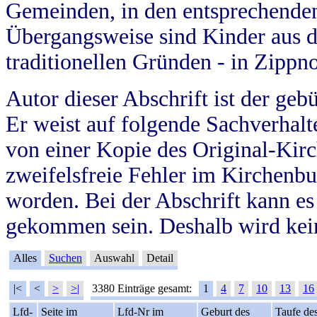
Gemeinden, in den entsprechende
Übergangsweise sind Kinder aus 
traditionellen Gründen - in Zippn
Autor dieser Abschrift ist der geb
Er weist auf folgende Sachverhalte
von einer Kopie des Original-Kirc
zweifelsfreie Fehler im Kirchenbuc
worden. Bei der Abschrift kann e
gekommen sein. Deshalb wird kein
Alles
Suchen
Auswahl
Detail
|<
<
>
>|
3380 Einträge gesamt:
1
4
7
10
13
16
Lfd-
Seite im
Lfd-Nr im
Geburt des
Taufe de