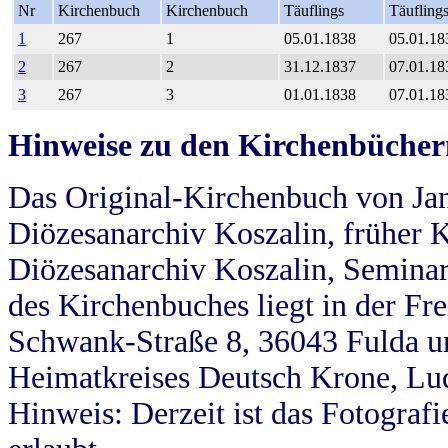
Nr
Kirchenbuch
Kirchenbuch
Täuflings
Täufling
1
267
1
05.01.1838
05.01.18
2
267
2
31.12.1837
07.01.18
3
267
3
01.01.1838
07.01.18
Hinweise zu den Kirchenbücher
Das Original-Kirchenbuch von Jan
Diözesanarchiv Koszalin, früher Kö
Diözesanarchiv Koszalin, Seminar
des Kirchenbuches liegt in der Fr
Schwank-Straße 8, 36043 Fulda u
Heimatkreises Deutsch Krone, Lu
Hinweis: Derzeit ist das Fotograf