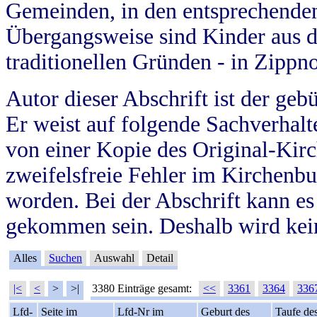
Gemeinden, in den entsprechende
Übergangsweise sind Kinder aus 
traditionellen Gründen - in Zippn
Autor dieser Abschrift ist der geb
Er weist auf folgende Sachverhalte
von einer Kopie des Original-Kirc
zweifelsfreie Fehler im Kirchenbuc
worden. Bei der Abschrift kann e
gekommen sein. Deshalb wird kein
Alles
Suchen
Auswahl
Detail
|<
<
>
>|
3380 Einträge gesamt:
<<
3361
3364
336
Lfd-
Seite im
Lfd-Nr im
Geburt des
Taufe de