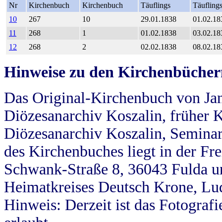
Nr
Kirchenbuch
Kirchenbuch
Täuflings
Täufling
10
267
10
29.01.1838
01.02.18
11
268
1
01.02.1838
03.02.18
12
268
2
02.02.1838
08.02.18
Hinweise zu den Kirchenbücher
Das Original-Kirchenbuch von Jan
Diözesanarchiv Koszalin, früher Kö
Diözesanarchiv Koszalin, Seminar
des Kirchenbuches liegt in der Fr
Schwank-Straße 8, 36043 Fulda u
Heimatkreises Deutsch Krone, Lu
Hinweis: Derzeit ist das Fotograf