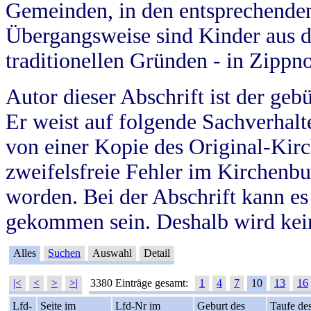
Gemeinden, in den entsprechende
Übergangsweise sind Kinder aus 
traditionellen Gründen - in Zippn
Autor dieser Abschrift ist der geb
Er weist auf folgende Sachverhalte
von einer Kopie des Original-Kirc
zweifelsfreie Fehler im Kirchenbuc
worden. Bei der Abschrift kann e
gekommen sein. Deshalb wird kein
Alles
Suchen
Auswahl
Detail
|<
<
>
>|
3380 Einträge gesamt:
1
4
7
10
13
16
Lfd-
Seite im
Lfd-Nr im
Geburt des
Taufe de