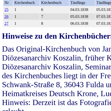
Nr
Kirchenbuch
Kirchenbuch
Täuflings
Täufling
25
1
6
04.03.1838
05.03.18
26
1
7
05.03.1838
07.03.18
27
1
8
06.03.1838
07.03.18
Hinweise zu den Kirchenbücher
Das Original-Kirchenbuch von Jan
Diözesanarchiv Koszalin, früher Kö
Diözesanarchiv Koszalin, Seminar
des Kirchenbuches liegt in der Fr
Schwank-Straße 8, 36043 Fulda u
Heimatkreises Deutsch Krone, Lu
Hinweis: Derzeit ist das Fotograf