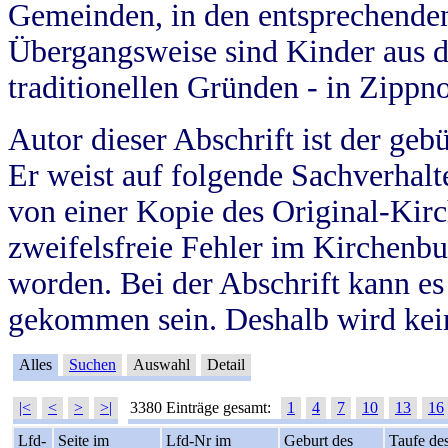
Gemeinden, in den entsprechende
Übergangsweise sind Kinder aus 
traditionellen Gründen - in Zippn
Autor dieser Abschrift ist der geb
Er weist auf folgende Sachverhalte
von einer Kopie des Original-Kirc
zweifelsfreie Fehler im Kirchenbuc
worden. Bei der Abschrift kann e
gekommen sein. Deshalb wird kein
Alles
Suchen
Auswahl
Detail
|<
<
>
>|
3380 Einträge gesamt:
1
4
7
10
13
16
Lfd-
Seite im
Lfd-Nr im
Geburt des
Taufe de