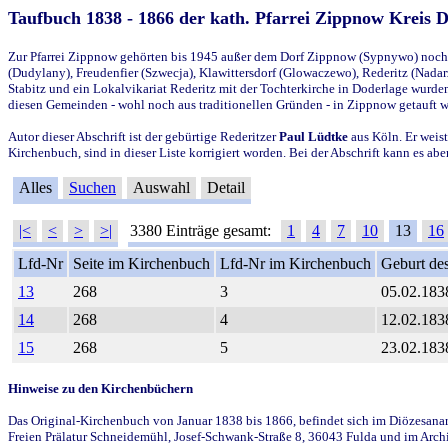
Taufbuch 1838 - 1866 der kath. Pfarrei Zippnow Kreis 
Zur Pfarrei Zippnow gehörten bis 1945 außer dem Dorf Zippnow (Sypnywo) noch d
(Dudylany), Freudenfier (Szwecja), Klawittersdorf (Glowaczewo), Rederitz (Nadarz
Stabitz und ein Lokalvikariat Rederitz mit der Tochterkirche in Doderlage wurd
diesen Gemeinden - wohl noch aus traditionellen Gründen - in Zippnow getauft 
Autor dieser Abschrift ist der gebürtige Rederitzer
Paul Lüdtke
aus Köln. Er weist
Kirchenbuch, sind in dieser Liste korrigiert worden. Bei der Abschrift kann es 
Alles
Suchen
Auswahl
Detail
|<
<
>
>|
3380 Einträge gesamt:
1
4
7
10
13
16
Lfd-Nr
Seite im Kirchenbuch
Lfd-Nr im Kirchenbuch
Geburt des
13
268
3
05.02.183
14
268
4
12.02.183
15
268
5
23.02.183
Hinweise zu den Kirchenbüchern
Das Original-Kirchenbuch von Januar 1838 bis 1866, befindet sich im Diözesanarch
Freien Prälatur Schneidemühl, Josef-Schwank-Straße 8, 36043 Fulda und im Archi