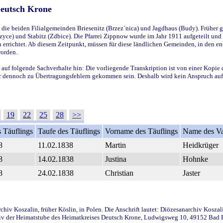
Deutsch Krone
ie beiden Filialgemeinden Briesenitz (Brzez`nica) und Jagdhaus (Budy). Früher g
yce) und Stabitz (Zdbice). Die Pfarrei Zippnow wurde im Jahr 1911 aufgeteilt und e
en errichtet. Ab diesem Zeitpunkt, müssen für diese ländlichen Gemeinden, in den
worden.
 auf folgende Sachverhalte hin: Die vorliegende Transkription ist von einer Kopie 
aber dennoch zu Übertragungsfehlern gekommen sein. Deshalb wird kein Anspruch auf 
19
22
25
28
>>
 Täuflings
Taufe des Täuflings
Vorname des Täuflings
Name des Va
8
11.02.1838
Martin
Heidkrüger
8
14.02.1838
Justina
Hohnke
8
24.02.1838
Christian
Jaster
iv Koszalin, früher Köslin, in Polen. Die Anschrift lautet: Diözesanarchiv Koszal
v der Heimatstube des Heimatkreises Deutsch Krone, Ludwigsweg 10, 49152 Bad Ess