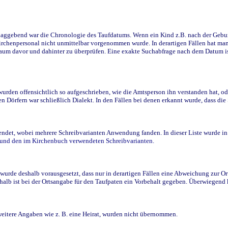
ggebend war die Chronologie des Taufdatums. Wenn ein Kind z.B. nach der Geburt 
rchenpersonal nicht unmittelbar vorgenommen wurde. In derartigen Fällen hat man d
raum davor und dahinter zu überprüfen. Eine exakte Suchabfrage nach dem Datum i
den offensichtlich so aufgeschrieben, wie die Amtsperson ihn verstanden hat, ode
n Dörfern war schließlich Dialekt. In den Fällen bei denen erkannt wurde, dass di
t, wobei mehrere Schreibvarianten Anwendung fanden. In dieser Liste wurde in de
n und den im Kirchenbuch verwendeten Schreibvarianten.
wurde deshalb vorausgesetzt, dass nur in derartigen Fällen eine Abweichung zur O
eshalb ist bei der Ortsangabe für den Taufpaten ein Vorbehalt gegeben. Überwiegen
weitere Angaben wie z. B. eine Heirat, wurden nicht übernommen.