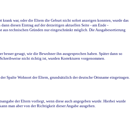
krank war, oder die Eltern die Geburt nicht sofort anzeigen konnten, wurde das
ann diesen Eintrag auf der derzeitigen aktuellen Seite - am Ende -
st aus technischen Gründen nur eingeschränkt möglich. Die Ausgabesortierung
r besser gesagt, wie die Bewohner ihn ausgesprochen haben. Später dann so
e Schreibweise nicht richtig ist, wurden Korrekturen vorgenommen.
r Spalte Wohnort der Eltern, grundsätzlich der deutsche Ortsname eingetragen.
rtsangabe der Eltern vorliegt, wenn diese auch angegeben wurde. Hierbei wurde
d kann man aber von der Richtigkeit dieser Angabe ausgehen.