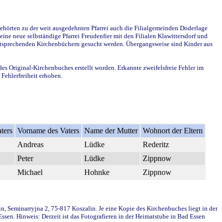
ehörten zu der weit ausgedehnten Pfarrei auch die Filialgemeinden Doderlage
ine neue selbständige Pfarrei Freudenfier mit den Filialen Klawittersdorf und
 entsprechenden Kirchenbüchern gesucht werden. Übergangsweise sind Kinder aus
des Original-Kirchenbuches erstellt worden. Erkannte zweifelsfreie Fehler im
Fehlerfreiheit erhoben.
ters
Vorname des Vaters
Name der Mutter
Wohnort der Eltern
Andreas
Lüdke
Rederitz
Peter
Lüdke
Zippnow
Michael
Hohnke
Zippnow
in, Seminarryjna 2, 75-817 Koszalin. Je eine Kopie des Kirchenbuches liegt in der
en. Hinweis: Derzeit ist das Fotografieren in der Heimatstube in Bad Essen