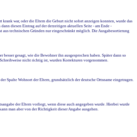
krank war, oder die Eltern die Geburt nicht sofort anzeigen konnten, wurde das
ann diesen Eintrag auf der derzeitigen aktuellen Seite - am Ende -
st aus technischen Gründen nur eingeschränkt möglich. Die Ausgabesortierung
r besser gesagt, wie die Bewohner ihn ausgesprochen haben. Später dann so
e Schreibweise nicht richtig ist, wurden Korrekturen vorgenommen.
r Spalte Wohnort der Eltern, grundsätzlich der deutsche Ortsname eingetragen.
rtsangabe der Eltern vorliegt, wenn diese auch angegeben wurde. Hierbei wurde
d kann man aber von der Richtigkeit dieser Angabe ausgehen.