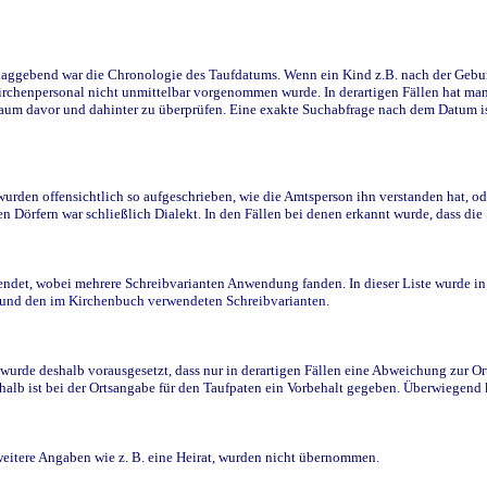
ggebend war die Chronologie des Taufdatums. Wenn ein Kind z.B. nach der Geburt 
rchenpersonal nicht unmittelbar vorgenommen wurde. In derartigen Fällen hat man d
raum davor und dahinter zu überprüfen. Eine exakte Suchabfrage nach dem Datum i
den offensichtlich so aufgeschrieben, wie die Amtsperson ihn verstanden hat, ode
n Dörfern war schließlich Dialekt. In den Fällen bei denen erkannt wurde, dass di
t, wobei mehrere Schreibvarianten Anwendung fanden. In dieser Liste wurde in de
n und den im Kirchenbuch verwendeten Schreibvarianten.
wurde deshalb vorausgesetzt, dass nur in derartigen Fällen eine Abweichung zur O
eshalb ist bei der Ortsangabe für den Taufpaten ein Vorbehalt gegeben. Überwiegen
weitere Angaben wie z. B. eine Heirat, wurden nicht übernommen.