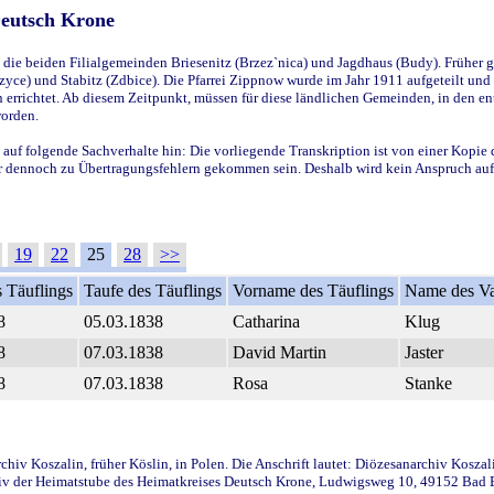
Deutsch Krone
ie beiden Filialgemeinden Briesenitz (Brzez`nica) und Jagdhaus (Budy). Früher g
yce) und Stabitz (Zdbice). Die Pfarrei Zippnow wurde im Jahr 1911 aufgeteilt und e
en errichtet. Ab diesem Zeitpunkt, müssen für diese ländlichen Gemeinden, in den
worden.
 auf folgende Sachverhalte hin: Die vorliegende Transkription ist von einer Kopie 
aber dennoch zu Übertragungsfehlern gekommen sein. Deshalb wird kein Anspruch auf 
19
22
25
28
>>
 Täuflings
Taufe des Täuflings
Vorname des Täuflings
Name des Va
8
05.03.1838
Catharina
Klug
8
07.03.1838
David Martin
Jaster
8
07.03.1838
Rosa
Stanke
iv Koszalin, früher Köslin, in Polen. Die Anschrift lautet: Diözesanarchiv Koszal
v der Heimatstube des Heimatkreises Deutsch Krone, Ludwigsweg 10, 49152 Bad Ess