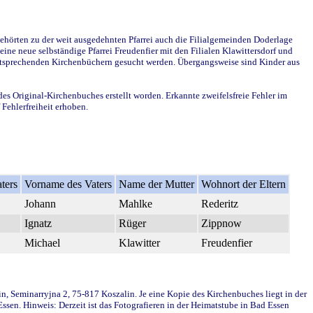
ehörten zu der weit ausgedehnten Pfarrei auch die Filialgemeinden Doderlage
ine neue selbständige Pfarrei Freudenfier mit den Filialen Klawittersdorf und
 entsprechenden Kirchenbüchern gesucht werden. Übergangsweise sind Kinder aus
des Original-Kirchenbuches erstellt worden. Erkannte zweifelsfreie Fehler im
Fehlerfreiheit erhoben.
ters
Vorname des Vaters
Name der Mutter
Wohnort der Eltern
Johann
Mahlke
Rederitz
Ignatz
Rüger
Zippnow
Michael
Klawitter
Freudenfier
in, Seminarryjna 2, 75-817 Koszalin. Je eine Kopie des Kirchenbuches liegt in der
en. Hinweis: Derzeit ist das Fotografieren in der Heimatstube in Bad Essen