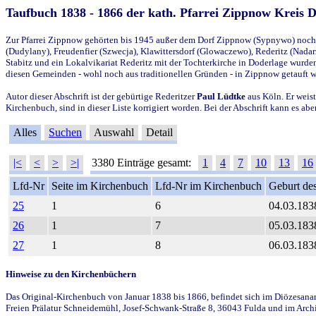
Taufbuch 1838 - 1866 der kath. Pfarrei Zippnow Kreis 
Zur Pfarrei Zippnow gehörten bis 1945 außer dem Dorf Zippnow (Sypnywo) noch d
(Dudylany), Freudenfier (Szwecja), Klawittersdorf (Glowaczewo), Rederitz (Nadarz
Stabitz und ein Lokalvikariat Rederitz mit der Tochterkirche in Doderlage wurd
diesen Gemeinden - wohl noch aus traditionellen Gründen - in Zippnow getauft 
Autor dieser Abschrift ist der gebürtige Rederitzer
Paul Lüdtke
aus Köln. Er weist
Kirchenbuch, sind in dieser Liste korrigiert worden. Bei der Abschrift kann es 
Alles
Suchen
Auswahl
Detail
|<
<
>
>|
3380 Einträge gesamt:
1
4
7
10
13
16
Lfd-Nr
Seite im Kirchenbuch
Lfd-Nr im Kirchenbuch
Geburt des
25
1
6
04.03.183
26
1
7
05.03.183
27
1
8
06.03.183
Hinweise zu den Kirchenbüchern
Das Original-Kirchenbuch von Januar 1838 bis 1866, befindet sich im Diözesanarch
Freien Prälatur Schneidemühl, Josef-Schwank-Straße 8, 36043 Fulda und im Archi