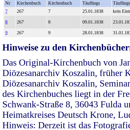
Nr
Kirchenbuch
Kirchenbuch
Täuflings
Täufling
7
267
7
25.01.1838
kein Eint
8
267
8
09.01.1838
23.01.18
9
267
9
28.01.1838
31.01.18
Hinweise zu den Kirchenbücher
Das Original-Kirchenbuch von Jan
Diözesanarchiv Koszalin, früher Kö
Diözesanarchiv Koszalin, Seminar
des Kirchenbuches liegt in der Fr
Schwank-Straße 8, 36043 Fulda u
Heimatkreises Deutsch Krone, Lu
Hinweis: Derzeit ist das Fotograf