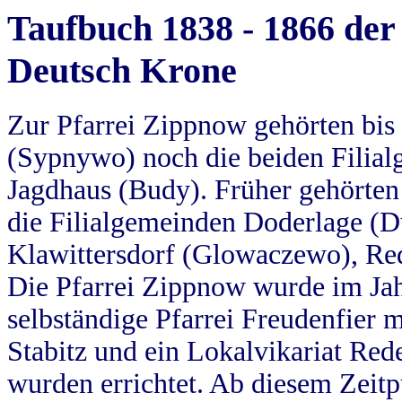
Taufbuch 1838 - 1866 der
Deutsch Krone
Zur Pfarrei Zippnow gehörten bi
(Sypnywo) noch die beiden Filial
Jagdhaus (Budy). Früher gehörten 
die Filialgemeinden Doderlage (D
Klawittersdorf (Glowaczewo), Red
Die Pfarrei Zippnow wurde im Jah
selbständige Pfarrei Freudenfier m
Stabitz und ein Lokalvikariat Red
wurden errichtet. Ab diesem Zeitp