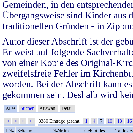
Gemeinden, in den entsprechende
Übergangsweise sind Kinder aus 
traditionellen Gründen - in Zippn
Autor dieser Abschrift ist der geb
Er weist auf folgende Sachverhalte
von einer Kopie des Original-Kirc
zweifelsfreie Fehler im Kirchenbuc
worden. Bei der Abschrift kann e
gekommen sein. Deshalb wird kein
Alles
Suchen
Auswahl
Detail
|<
<
>
>|
3380 Einträge gesamt:
1
4
7
10
13
16
Lfd-
Seite im
Lfd-Nr im
Geburt des
Taufe de