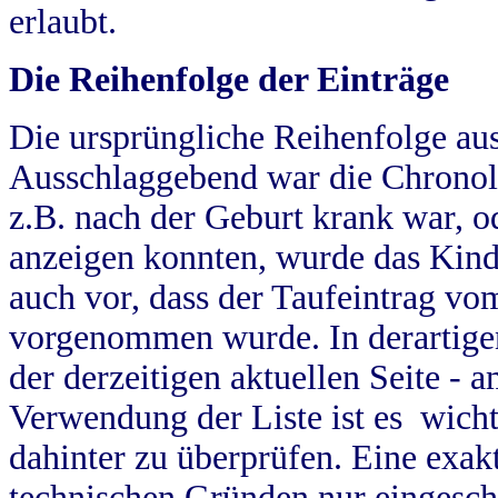
erlaubt.
Die Reihenfolge der Einträge
Die ursprüngliche Reihenfolge au
Ausschlaggebend war die Chronol
z.B. nach der Geburt krank war, od
anzeigen konnten, wurde das Kind
auch vor, dass der Taufeintrag vo
vorgenommen wurde. In derartigen
der derzeitigen aktuellen Seite -
Verwendung der Liste ist es wich
dahinter zu überprüfen. Eine exa
technischen Gründen nur eingesch