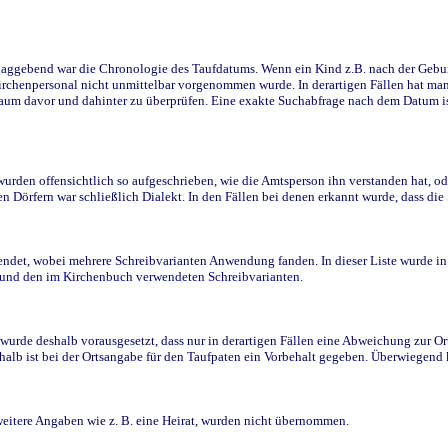
ggebend war die Chronologie des Taufdatums. Wenn ein Kind z.B. nach der Geburt 
rchenpersonal nicht unmittelbar vorgenommen wurde. In derartigen Fällen hat man d
raum davor und dahinter zu überprüfen. Eine exakte Suchabfrage nach dem Datum i
den offensichtlich so aufgeschrieben, wie die Amtsperson ihn verstanden hat, ode
n Dörfern war schließlich Dialekt. In den Fällen bei denen erkannt wurde, dass di
t, wobei mehrere Schreibvarianten Anwendung fanden. In dieser Liste wurde in de
n und den im Kirchenbuch verwendeten Schreibvarianten.
wurde deshalb vorausgesetzt, dass nur in derartigen Fällen eine Abweichung zur O
eshalb ist bei der Ortsangabe für den Taufpaten ein Vorbehalt gegeben. Überwiegen
weitere Angaben wie z. B. eine Heirat, wurden nicht übernommen.