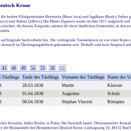
Deutsch Krone
ie beiden Filialgemeinden Briesenitz (Brzez`nica) und Jagdhaus (Budy). Früher g
yce) und Stabitz (Zdbice). Die Pfarrei Zippnow wurde im Jahr 1911 aufgeteilt und e
en errichtet. Ab diesem Zeitpunkt, müssen für diese ländlichen Gemeinden, in den
worden.
 auf folgende Sachverhalte hin: Die vorliegende Transkription ist von einer Kopie 
aber dennoch zu Übertragungsfehlern gekommen sein. Deshalb wird kein Anspruch auf 
43
46
49
52
55
58
>>
 Täuflings
Taufe des Täuflings
Vorname des Täuflings
Name des Va
8
28.03.1838
Martin
Klawun
8
01.04.1838
Augustus
Schulz
8
08.04.1838
Stephan Vincent
Rönspies
iv Koszalin, früher Köslin, in Polen. Die Anschrift lautet: Diözesanarchiv Koszal
v der Heimatstube des Heimatkreises Deutsch Krone, Ludwigsweg 10, 49152 Bad Ess