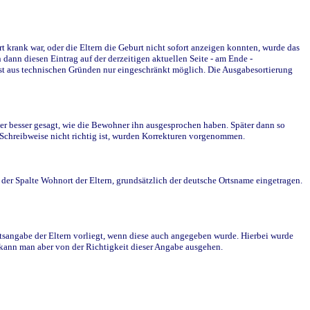
krank war, oder die Eltern die Geburt nicht sofort anzeigen konnten, wurde das
ann diesen Eintrag auf der derzeitigen aktuellen Seite - am Ende -
st aus technischen Gründen nur eingeschränkt möglich. Die Ausgabesortierung
r besser gesagt, wie die Bewohner ihn ausgesprochen haben. Später dann so
e Schreibweise nicht richtig ist, wurden Korrekturen vorgenommen.
r Spalte Wohnort der Eltern, grundsätzlich der deutsche Ortsname eingetragen.
rtsangabe der Eltern vorliegt, wenn diese auch angegeben wurde. Hierbei wurde
d kann man aber von der Richtigkeit dieser Angabe ausgehen.