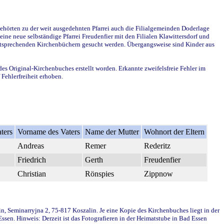
ehörten zu der weit ausgedehnten Pfarrei auch die Filialgemeinden Doderlage
ine neue selbständige Pfarrei Freudenfier mit den Filialen Klawittersdorf und
 entsprechenden Kirchenbüchern gesucht werden. Übergangsweise sind Kinder aus
des Original-Kirchenbuches erstellt worden. Erkannte zweifelsfreie Fehler im
Fehlerfreiheit erhoben.
ters
Vorname des Vaters
Name der Mutter
Wohnort der Eltern
Andreas
Remer
Rederitz
Friedrich
Gerth
Freudenfier
Christian
Rönspies
Zippnow
in, Seminarryjna 2, 75-817 Koszalin. Je eine Kopie des Kirchenbuches liegt in der
en. Hinweis: Derzeit ist das Fotografieren in der Heimatstube in Bad Essen