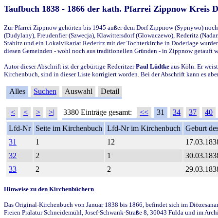
Taufbuch 1838 - 1866 der kath. Pfarrei Zippnow Kreis 
Zur Pfarrei Zippnow gehörten bis 1945 außer dem Dorf Zippnow (Sypnywo) noch d
(Dudylany), Freudenfier (Szwecja), Klawittersdorf (Glowaczewo), Rederitz (Nadarz
Stabitz und ein Lokalvikariat Rederitz mit der Tochterkirche in Doderlage wurd
diesen Gemeinden - wohl noch aus traditionellen Gründen - in Zippnow getauft 
Autor dieser Abschrift ist der gebürtige Rederitzer
Paul Lüdtke
aus Köln. Er weist
Kirchenbuch, sind in dieser Liste korrigiert worden. Bei der Abschrift kann es 
Alles
Suchen
Auswahl
Detail
|<
<
>
>|
3380 Einträge gesamt:
<<
31
34
37
40
Lfd-Nr
Seite im Kirchenbuch
Lfd-Nr im Kirchenbuch
Geburt des
31
1
12
17.03.183
32
2
1
30.03.183
33
2
2
29.03.183
Hinweise zu den Kirchenbüchern
Das Original-Kirchenbuch von Januar 1838 bis 1866, befindet sich im Diözesanarch
Freien Prälatur Schneidemühl, Josef-Schwank-Straße 8, 36043 Fulda und im Archi