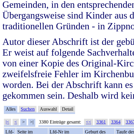
Gemeinden, in den entsprechende
Übergangsweise sind Kinder aus 
traditionellen Gründen - in Zippn
Autor dieser Abschrift ist der geb
Er weist auf folgende Sachverhalte
von einer Kopie des Original-Kirc
zweifelsfreie Fehler im Kirchenbuc
worden. Bei der Abschrift kann e
gekommen sein. Deshalb wird kein
Alles
Suchen
Auswahl
Detail
|<
<
>
>|
3380 Einträge gesamt:
<<
3361
3364
336
Lfd-
Seite im
Lfd-Nr im
Geburt des
Taufe de