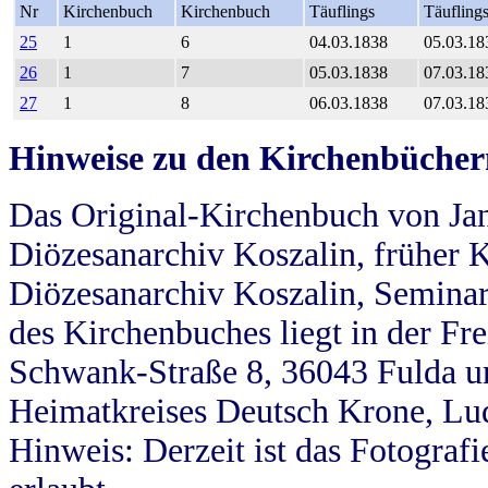
Nr
Kirchenbuch
Kirchenbuch
Täuflings
Täufling
25
1
6
04.03.1838
05.03.18
26
1
7
05.03.1838
07.03.18
27
1
8
06.03.1838
07.03.18
Hinweise zu den Kirchenbücher
Das Original-Kirchenbuch von Jan
Diözesanarchiv Koszalin, früher Kö
Diözesanarchiv Koszalin, Seminar
des Kirchenbuches liegt in der Fr
Schwank-Straße 8, 36043 Fulda u
Heimatkreises Deutsch Krone, Lu
Hinweis: Derzeit ist das Fotograf