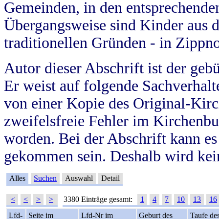
Gemeinden, in den entsprechende
Übergangsweise sind Kinder aus 
traditionellen Gründen - in Zippn
Autor dieser Abschrift ist der geb
Er weist auf folgende Sachverhalte
von einer Kopie des Original-Kirc
zweifelsfreie Fehler im Kirchenbuc
worden. Bei der Abschrift kann e
gekommen sein. Deshalb wird kein
Alles
Suchen
Auswahl
Detail
|<
<
>
>|
3380 Einträge gesamt:
1
4
7
10
13
16
Lfd-
Seite im
Lfd-Nr im
Geburt des
Taufe de