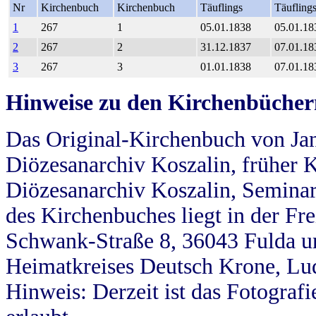
Nr
Kirchenbuch
Kirchenbuch
Täuflings
Täufling
1
267
1
05.01.1838
05.01.18
2
267
2
31.12.1837
07.01.18
3
267
3
01.01.1838
07.01.18
Hinweise zu den Kirchenbücher
Das Original-Kirchenbuch von Jan
Diözesanarchiv Koszalin, früher Kö
Diözesanarchiv Koszalin, Seminar
des Kirchenbuches liegt in der Fr
Schwank-Straße 8, 36043 Fulda u
Heimatkreises Deutsch Krone, Lu
Hinweis: Derzeit ist das Fotograf