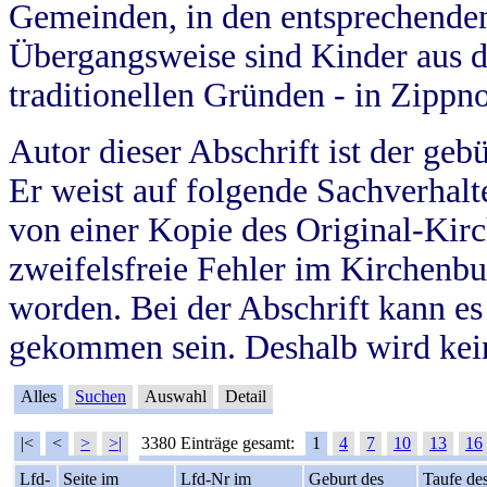
Gemeinden, in den entsprechende
Übergangsweise sind Kinder aus 
traditionellen Gründen - in Zippn
Autor dieser Abschrift ist der geb
Er weist auf folgende Sachverhalte
von einer Kopie des Original-Kirc
zweifelsfreie Fehler im Kirchenbuc
worden. Bei der Abschrift kann e
gekommen sein. Deshalb wird kein
Alles
Suchen
Auswahl
Detail
|<
<
>
>|
3380 Einträge gesamt:
1
4
7
10
13
16
Lfd-
Seite im
Lfd-Nr im
Geburt des
Taufe de