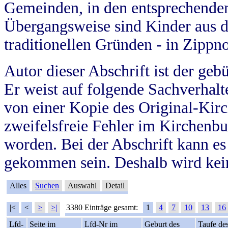
Gemeinden, in den entsprechende
Übergangsweise sind Kinder aus 
traditionellen Gründen - in Zippn
Autor dieser Abschrift ist der geb
Er weist auf folgende Sachverhalte
von einer Kopie des Original-Kirc
zweifelsfreie Fehler im Kirchenbuc
worden. Bei der Abschrift kann e
gekommen sein. Deshalb wird kein
Alles
Suchen
Auswahl
Detail
|<
<
>
>|
3380 Einträge gesamt:
1
4
7
10
13
16
Lfd-
Seite im
Lfd-Nr im
Geburt des
Taufe de