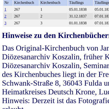
Nr
Kirchenbuch
Kirchenbuch
Täuflings
Täufling
1
267
1
05.01.1838
05.01.18
2
267
2
31.12.1837
07.01.18
3
267
3
01.01.1838
07.01.18
Hinweise zu den Kirchenbücher
Das Original-Kirchenbuch von Jan
Diözesanarchiv Koszalin, früher Kö
Diözesanarchiv Koszalin, Seminar
des Kirchenbuches liegt in der Fr
Schwank-Straße 8, 36043 Fulda u
Heimatkreises Deutsch Krone, Lu
Hinweis: Derzeit ist das Fotograf