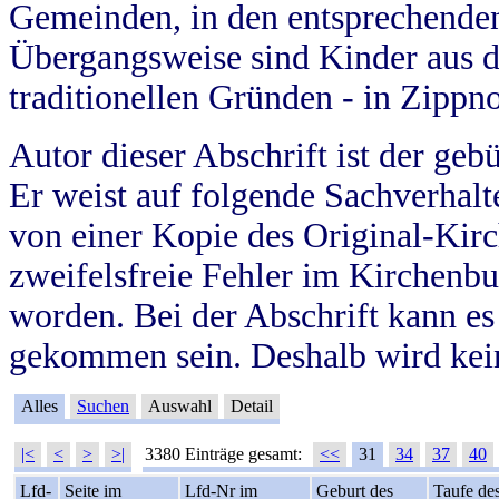
Gemeinden, in den entsprechende
Übergangsweise sind Kinder aus 
traditionellen Gründen - in Zippn
Autor dieser Abschrift ist der geb
Er weist auf folgende Sachverhalte
von einer Kopie des Original-Kirc
zweifelsfreie Fehler im Kirchenbuc
worden. Bei der Abschrift kann e
gekommen sein. Deshalb wird kein
Alles
Suchen
Auswahl
Detail
|<
<
>
>|
3380 Einträge gesamt:
<<
31
34
37
40
Lfd-
Seite im
Lfd-Nr im
Geburt des
Taufe de