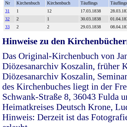
Nr
Kirchenbuch
Kirchenbuch
Täuflings
Täufling
31
1
12
17.03.1838
28.03.18
32
2
1
30.03.1838
01.04.18
33
2
2
29.03.1838
08.04.18
Hinweise zu den Kirchenbücher
Das Original-Kirchenbuch von Jan
Diözesanarchiv Koszalin, früher Kö
Diözesanarchiv Koszalin, Seminar
des Kirchenbuches liegt in der Fr
Schwank-Straße 8, 36043 Fulda u
Heimatkreises Deutsch Krone, Lu
Hinweis: Derzeit ist das Fotograf