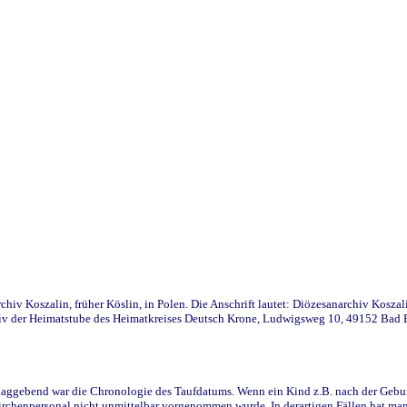
iv Koszalin, früher Köslin, in Polen. Die Anschrift lautet: Diözesanarchiv Koszal
v der Heimatstube des Heimatkreises Deutsch Krone, Ludwigsweg 10, 49152 Bad Ess
ggebend war die Chronologie des Taufdatums. Wenn ein Kind z.B. nach der Geburt 
rchenpersonal nicht unmittelbar vorgenommen wurde. In derartigen Fällen hat man d