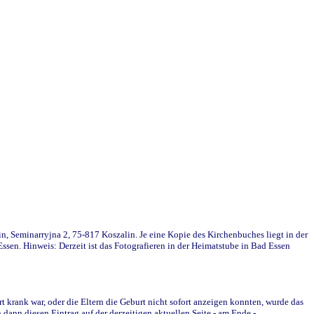
in, Seminarryjna 2, 75-817 Koszalin. Je eine Kopie des Kirchenbuches liegt in der
en. Hinweis: Derzeit ist das Fotografieren in der Heimatstube in Bad Essen
krank war, oder die Eltern die Geburt nicht sofort anzeigen konnten, wurde das
ann diesen Eintrag auf der derzeitigen aktuellen Seite - am Ende -