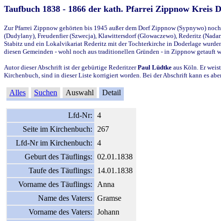
Taufbuch 1838 - 1866 der kath. Pfarrei Zippnow Kreis 
Zur Pfarrei Zippnow gehörten bis 1945 außer dem Dorf Zippnow (Sypnywo) noch d
(Dudylany), Freudenfier (Szwecja), Klawittersdorf (Glowaczewo), Rederitz (Nadarz
Stabitz und ein Lokalvikariat Rederitz mit der Tochterkirche in Doderlage wurd
diesen Gemeinden - wohl noch aus traditionellen Gründen - in Zippnow getauft 
Autor dieser Abschrift ist der gebürtige Rederitzer
Paul Lüdtke
aus Köln. Er weist
Kirchenbuch, sind in dieser Liste korrigiert worden. Bei der Abschrift kann es 
Alles
Suchen
Auswahl
Detail
Lfd-Nr:
4
Seite im Kirchenbuch:
267
Lfd-Nr im Kirchenbuch:
4
Geburt des Täuflings:
02.01.1838
Taufe des Täuflings:
14.01.1838
Vorname des Täuflings:
Anna
Name des Vaters:
Gramse
Vorname des Vaters:
Johann