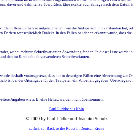
raum davor und dahinter zu überprüfen. Eine exakte Suchabfrage nach dem Datum i
den offensichtlich so aufgeschrieben, wie die Amtsperson ihn verstanden hat, ode
n Dörfern war schließlich Dialekt. In den Fällen bei denen erkannt wurde, dass di
t, wobei mehrere Schreibvarianten Anwendung fanden. In dieser Liste wurde in de
n und den im Kirchenbuch verwendeten Schreibvarianten.
wurde deshalb vorausgesetzt, dass nur in derartigen Fällen eine Abweichung zur O
eshalb ist bei der Ortsangabe für den Taufpaten ein Vorbehalt gegeben. Überwiegen
weitere Angaben wie z. B. eine Heirat, wurden nicht übernommen.
Paul Lüdtke aus Köln
© 2009 by Paul Lüdke und Joachim Schulz
zurück zu: Back to the Roots in Deutsch Krone