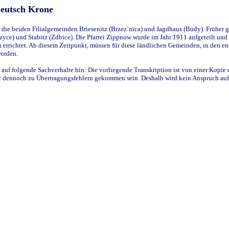
Deutsch Krone
ie beiden Filialgemeinden Briesenitz (Brzez`nica) und Jagdhaus (Budy). Früher g
yce) und Stabitz (Zdbice). Die Pfarrei Zippnow wurde im Jahr 1911 aufgeteilt und e
en errichtet. Ab diesem Zeitpunkt, müssen für diese ländlichen Gemeinden, in den
worden.
 auf folgende Sachverhalte hin: Die vorliegende Transkription ist von einer Kopie 
aber dennoch zu Übertragungsfehlern gekommen sein. Deshalb wird kein Anspruch auf 