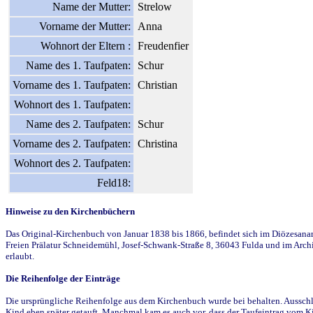
Name der Mutter:
Strelow
Vorname der Mutter:
Anna
Wohnort der Eltern :
Freudenfier
Name des 1. Taufpaten:
Schur
Vorname des 1. Taufpaten:
Christian
Wohnort des 1. Taufpaten:
Name des 2. Taufpaten:
Schur
Vorname des 2. Taufpaten:
Christina
Wohnort des 2. Taufpaten:
Feld18:
Hinweise zu den Kirchenbüchern
Das Original-Kirchenbuch von Januar 1838 bis 1866, befindet sich im Diözesanarch
Freien Prälatur Schneidemühl, Josef-Schwank-Straße 8, 36043 Fulda und im Archi
erlaubt.
Die Reihenfolge der Einträge
Die ursprüngliche Reihenfolge aus dem Kirchenbuch wurde bei behalten. Ausschla
Kind eben später getauft. Manchmal kam es auch vor, dass der Taufeintrag vom Ki