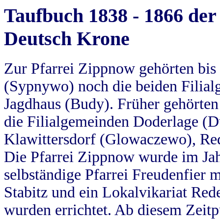
Taufbuch 1838 - 1866 der
Deutsch Krone
Zur Pfarrei Zippnow gehörten bi
(Sypnywo) noch die beiden Filial
Jagdhaus (Budy). Früher gehörten 
die Filialgemeinden Doderlage (D
Klawittersdorf (Glowaczewo), Red
Die Pfarrei Zippnow wurde im Jah
selbständige Pfarrei Freudenfier m
Stabitz und ein Lokalvikariat Red
wurden errichtet. Ab diesem Zeitp