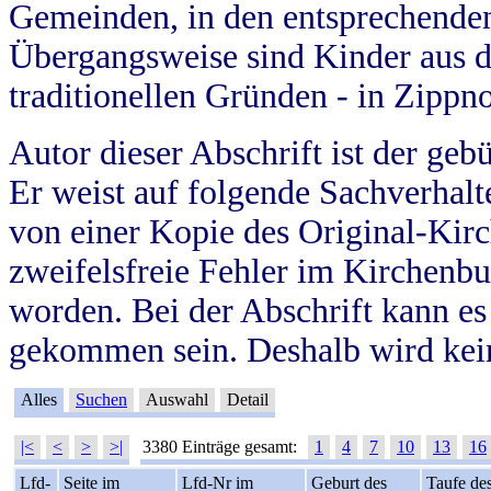
Gemeinden, in den entsprechende
Übergangsweise sind Kinder aus 
traditionellen Gründen - in Zippn
Autor dieser Abschrift ist der geb
Er weist auf folgende Sachverhalte
von einer Kopie des Original-Kirc
zweifelsfreie Fehler im Kirchenbuc
worden. Bei der Abschrift kann e
gekommen sein. Deshalb wird kein
Alles
Suchen
Auswahl
Detail
|<
<
>
>|
3380 Einträge gesamt:
1
4
7
10
13
16
Lfd-
Seite im
Lfd-Nr im
Geburt des
Taufe de