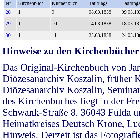
Nr
Kirchenbuch
Kirchenbuch
Täuflings
Täufling
28
1
9
08.03.1838
09.03.18
29
1
10
14.03.1838
18.03.18
30
1
11
23.03.1838
24.03.18
Hinweise zu den Kirchenbücher
Das Original-Kirchenbuch von Jan
Diözesanarchiv Koszalin, früher Kö
Diözesanarchiv Koszalin, Seminar
des Kirchenbuches liegt in der Fr
Schwank-Straße 8, 36043 Fulda u
Heimatkreises Deutsch Krone, Lu
Hinweis: Derzeit ist das Fotograf