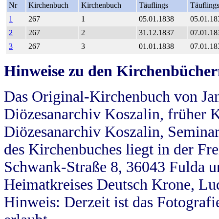
Nr
Kirchenbuch
Kirchenbuch
Täuflings
Täufling
1
267
1
05.01.1838
05.01.18
2
267
2
31.12.1837
07.01.18
3
267
3
01.01.1838
07.01.18
Hinweise zu den Kirchenbücher
Das Original-Kirchenbuch von Jan
Diözesanarchiv Koszalin, früher Kö
Diözesanarchiv Koszalin, Seminar
des Kirchenbuches liegt in der Fr
Schwank-Straße 8, 36043 Fulda u
Heimatkreises Deutsch Krone, Lu
Hinweis: Derzeit ist das Fotograf