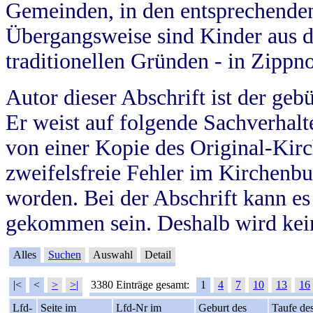
Gemeinden, in den entsprechende
Übergangsweise sind Kinder aus 
traditionellen Gründen - in Zippn
Autor dieser Abschrift ist der geb
Er weist auf folgende Sachverhalte
von einer Kopie des Original-Kirc
zweifelsfreie Fehler im Kirchenbuc
worden. Bei der Abschrift kann e
gekommen sein. Deshalb wird kein
Alles
Suchen
Auswahl
Detail
|<
<
>
>|
3380 Einträge gesamt:
1
4
7
10
13
16
Lfd-
Seite im
Lfd-Nr im
Geburt des
Taufe de