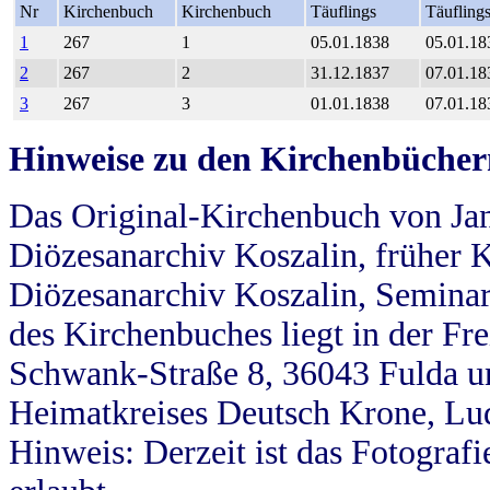
Nr
Kirchenbuch
Kirchenbuch
Täuflings
Täufling
1
267
1
05.01.1838
05.01.18
2
267
2
31.12.1837
07.01.18
3
267
3
01.01.1838
07.01.18
Hinweise zu den Kirchenbücher
Das Original-Kirchenbuch von Jan
Diözesanarchiv Koszalin, früher Kö
Diözesanarchiv Koszalin, Seminar
des Kirchenbuches liegt in der Fr
Schwank-Straße 8, 36043 Fulda u
Heimatkreises Deutsch Krone, Lu
Hinweis: Derzeit ist das Fotograf