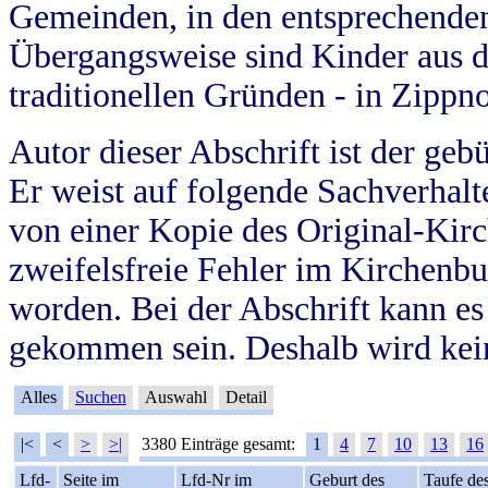
Gemeinden, in den entsprechende
Übergangsweise sind Kinder aus 
traditionellen Gründen - in Zippn
Autor dieser Abschrift ist der geb
Er weist auf folgende Sachverhalte
von einer Kopie des Original-Kirc
zweifelsfreie Fehler im Kirchenbuc
worden. Bei der Abschrift kann e
gekommen sein. Deshalb wird kein
Alles
Suchen
Auswahl
Detail
|<
<
>
>|
3380 Einträge gesamt:
1
4
7
10
13
16
Lfd-
Seite im
Lfd-Nr im
Geburt des
Taufe de