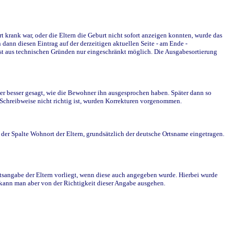
krank war, oder die Eltern die Geburt nicht sofort anzeigen konnten, wurde das
ann diesen Eintrag auf der derzeitigen aktuellen Seite - am Ende -
st aus technischen Gründen nur eingeschränkt möglich. Die Ausgabesortierung
r besser gesagt, wie die Bewohner ihn ausgesprochen haben. Später dann so
e Schreibweise nicht richtig ist, wurden Korrekturen vorgenommen.
r Spalte Wohnort der Eltern, grundsätzlich der deutsche Ortsname eingetragen.
rtsangabe der Eltern vorliegt, wenn diese auch angegeben wurde. Hierbei wurde
d kann man aber von der Richtigkeit dieser Angabe ausgehen.