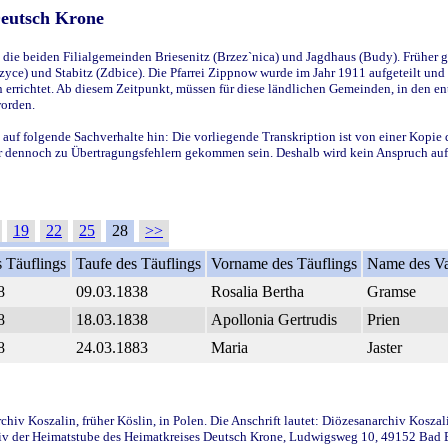
Deutsch Krone
ie beiden Filialgemeinden Briesenitz (Brzez`nica) und Jagdhaus (Budy). Früher g
yce) und Stabitz (Zdbice). Die Pfarrei Zippnow wurde im Jahr 1911 aufgeteilt und e
en errichtet. Ab diesem Zeitpunkt, müssen für diese ländlichen Gemeinden, in den
worden.
 auf folgende Sachverhalte hin: Die vorliegende Transkription ist von einer Kopie 
aber dennoch zu Übertragungsfehlern gekommen sein. Deshalb wird kein Anspruch auf 
19
22
25
28
>>
 Täuflings
Taufe des Täuflings
Vorname des Täuflings
Name des Va
8
09.03.1838
Rosalia Bertha
Gramse
8
18.03.1838
Apollonia Gertrudis
Prien
8
24.03.1883
Maria
Jaster
iv Koszalin, früher Köslin, in Polen. Die Anschrift lautet: Diözesanarchiv Koszal
v der Heimatstube des Heimatkreises Deutsch Krone, Ludwigsweg 10, 49152 Bad Ess