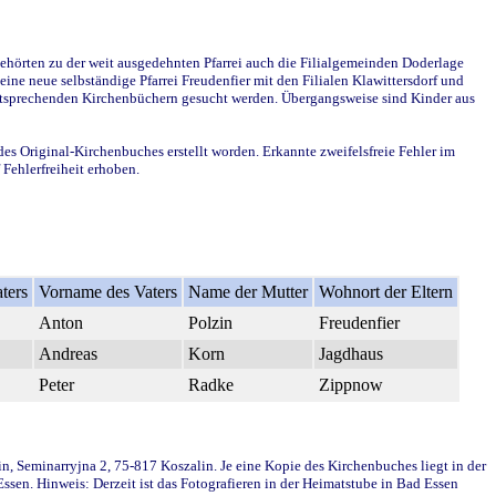
ehörten zu der weit ausgedehnten Pfarrei auch die Filialgemeinden Doderlage
ine neue selbständige Pfarrei Freudenfier mit den Filialen Klawittersdorf und
 entsprechenden Kirchenbüchern gesucht werden. Übergangsweise sind Kinder aus
des Original-Kirchenbuches erstellt worden. Erkannte zweifelsfreie Fehler im
Fehlerfreiheit erhoben.
ters
Vorname des Vaters
Name der Mutter
Wohnort der Eltern
Anton
Polzin
Freudenfier
Andreas
Korn
Jagdhaus
Peter
Radke
Zippnow
in, Seminarryjna 2, 75-817 Koszalin. Je eine Kopie des Kirchenbuches liegt in der
en. Hinweis: Derzeit ist das Fotografieren in der Heimatstube in Bad Essen