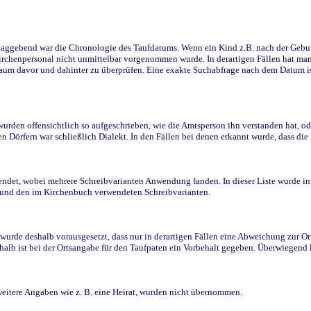
ggebend war die Chronologie des Taufdatums. Wenn ein Kind z.B. nach der Geburt 
rchenpersonal nicht unmittelbar vorgenommen wurde. In derartigen Fällen hat man d
raum davor und dahinter zu überprüfen. Eine exakte Suchabfrage nach dem Datum i
den offensichtlich so aufgeschrieben, wie die Amtsperson ihn verstanden hat, ode
n Dörfern war schließlich Dialekt. In den Fällen bei denen erkannt wurde, dass di
t, wobei mehrere Schreibvarianten Anwendung fanden. In dieser Liste wurde in de
n und den im Kirchenbuch verwendeten Schreibvarianten.
wurde deshalb vorausgesetzt, dass nur in derartigen Fällen eine Abweichung zur O
eshalb ist bei der Ortsangabe für den Taufpaten ein Vorbehalt gegeben. Überwiegen
weitere Angaben wie z. B. eine Heirat, wurden nicht übernommen.