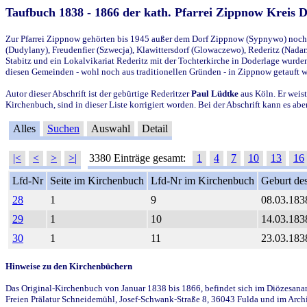
Taufbuch 1838 - 1866 der kath. Pfarrei Zippnow Kreis 
Zur Pfarrei Zippnow gehörten bis 1945 außer dem Dorf Zippnow (Sypnywo) noch d
(Dudylany), Freudenfier (Szwecja), Klawittersdorf (Glowaczewo), Rederitz (Nadarz
Stabitz und ein Lokalvikariat Rederitz mit der Tochterkirche in Doderlage wurd
diesen Gemeinden - wohl noch aus traditionellen Gründen - in Zippnow getauft 
Autor dieser Abschrift ist der gebürtige Rederitzer
Paul Lüdtke
aus Köln. Er weist
Kirchenbuch, sind in dieser Liste korrigiert worden. Bei der Abschrift kann es 
Alles
Suchen
Auswahl
Detail
|<
<
>
>|
3380 Einträge gesamt:
1
4
7
10
13
16
Lfd-Nr
Seite im Kirchenbuch
Lfd-Nr im Kirchenbuch
Geburt des
28
1
9
08.03.183
29
1
10
14.03.183
30
1
11
23.03.183
Hinweise zu den Kirchenbüchern
Das Original-Kirchenbuch von Januar 1838 bis 1866, befindet sich im Diözesanarch
Freien Prälatur Schneidemühl, Josef-Schwank-Straße 8, 36043 Fulda und im Archi