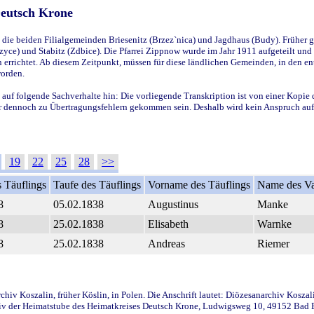
Deutsch Krone
ie beiden Filialgemeinden Briesenitz (Brzez`nica) und Jagdhaus (Budy). Früher g
yce) und Stabitz (Zdbice). Die Pfarrei Zippnow wurde im Jahr 1911 aufgeteilt und e
en errichtet. Ab diesem Zeitpunkt, müssen für diese ländlichen Gemeinden, in den
worden.
 auf folgende Sachverhalte hin: Die vorliegende Transkription ist von einer Kopie 
aber dennoch zu Übertragungsfehlern gekommen sein. Deshalb wird kein Anspruch auf 
19
22
25
28
>>
 Täuflings
Taufe des Täuflings
Vorname des Täuflings
Name des Va
8
05.02.1838
Augustinus
Manke
8
25.02.1838
Elisabeth
Warnke
8
25.02.1838
Andreas
Riemer
iv Koszalin, früher Köslin, in Polen. Die Anschrift lautet: Diözesanarchiv Koszal
v der Heimatstube des Heimatkreises Deutsch Krone, Ludwigsweg 10, 49152 Bad Ess