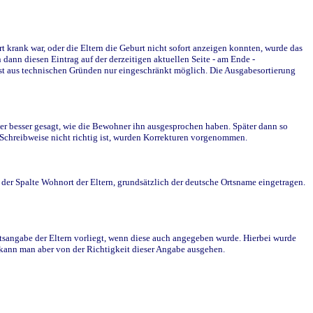
krank war, oder die Eltern die Geburt nicht sofort anzeigen konnten, wurde das
ann diesen Eintrag auf der derzeitigen aktuellen Seite - am Ende -
st aus technischen Gründen nur eingeschränkt möglich. Die Ausgabesortierung
r besser gesagt, wie die Bewohner ihn ausgesprochen haben. Später dann so
e Schreibweise nicht richtig ist, wurden Korrekturen vorgenommen.
r Spalte Wohnort der Eltern, grundsätzlich der deutsche Ortsname eingetragen.
rtsangabe der Eltern vorliegt, wenn diese auch angegeben wurde. Hierbei wurde
d kann man aber von der Richtigkeit dieser Angabe ausgehen.