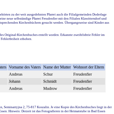
ehörten zu der weit ausgedehnten Pfarrei auch die Filialgemeinden Doderlage
ine neue selbständige Pfarrei Freudenfier mit den Filialen Klawittersdorf und
 entsprechenden Kirchenbüchern gesucht werden. Übergangsweise sind Kinder aus
des Original-Kirchenbuches erstellt worden. Erkannte zweifelsfreie Fehler im
Fehlerfreiheit erhoben.
ters
Vorname des Vaters
Name der Mutter
Wohnort der Eltern
Andreas
Schur
Freudenfier
Johann
Schmidt
Freudenfier
Andreas
Mudrow
Freudenfier
in, Seminarryjna 2, 75-817 Koszalin. Je eine Kopie des Kirchenbuches liegt in der
en. Hinweis: Derzeit ist das Fotografieren in der Heimatstube in Bad Essen