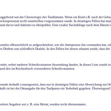
ggebend war die Chronologie des Taufdatums. Wenn ein Kind z.B. nach der Geburt 
rchenpersonal nicht unmittelbar vorgenommen wurde. In derartigen Fällen hat man d
raum davor und dahinter zu überprüfen. Eine exakte Suchabfrage nach dem Datum i
den offensichtlich so aufgeschrieben, wie die Amtsperson ihn verstanden hat, ode
n Dörfern war schließlich Dialekt. In den Fällen bei denen erkannt wurde, dass di
t, wobei mehrere Schreibvarianten Anwendung fanden. In dieser Liste wurde in de
n und den im Kirchenbuch verwendeten Schreibvarianten.
wurde deshalb vorausgesetzt, dass nur in derartigen Fällen eine Abweichung zur O
eshalb ist bei der Ortsangabe für den Taufpaten ein Vorbehalt gegeben. Überwiegen
weitere Angaben wie z. B. eine Heirat, wurden nicht übernommen.