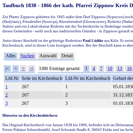
Taufbuch 1838 - 1866 der kath. Pfarrei Zippnow Kreis 
Zur Pfarrei Zippnow gehörten bis 1945 außer dem Dorf Zippnow (Sypnywo) noch d
(Dudylany), Freudenfier (Szwecja), Klawittersdorf (Glowaczewo), Rederitz (Nadarz
Stabitz und ein Lokalvikariat Rederitz mit der Tochterkirche in Doderlage wurd
diesen Gemeinden - wohl noch aus traditionellen Gründen - in Zippnow getauft 
Autor dieser Abschrift ist der gebürtige Rederitzer
Paul Lüdtke
aus Köln. Er weist
Kirchenbuch, sind in dieser Liste korrigiert worden. Bei der Abschrift kann es 
Alles
Suchen
Auswahl
Detail
|<
<
>
>|
3380 Einträge gesamt:
1
4
7
10
13
16
Lfd-Nr
Seite im Kirchenbuch
Lfd-Nr im Kirchenbuch
Geburt des
1
267
1
05.01.183
2
267
2
31.12.183
3
267
3
01.01.183
Hinweise zu den Kirchenbüchern
Das Original-Kirchenbuch von Januar 1838 bis 1866, befindet sich im Diözesanarch
Freien Prälatur Schneidemühl, Josef-Schwank-Straße 8, 36043 Fulda und im Archi