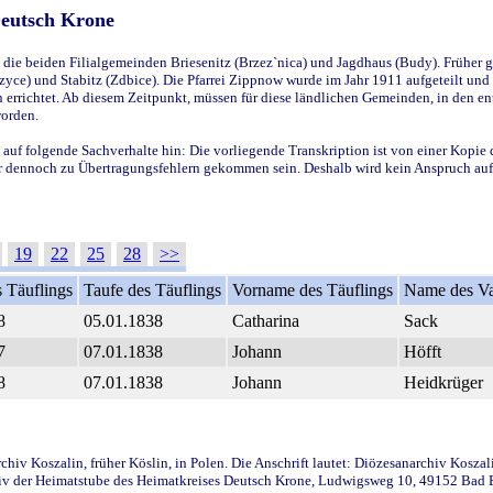
Deutsch Krone
ie beiden Filialgemeinden Briesenitz (Brzez`nica) und Jagdhaus (Budy). Früher g
yce) und Stabitz (Zdbice). Die Pfarrei Zippnow wurde im Jahr 1911 aufgeteilt und e
en errichtet. Ab diesem Zeitpunkt, müssen für diese ländlichen Gemeinden, in den
worden.
 auf folgende Sachverhalte hin: Die vorliegende Transkription ist von einer Kopie 
aber dennoch zu Übertragungsfehlern gekommen sein. Deshalb wird kein Anspruch auf 
19
22
25
28
>>
 Täuflings
Taufe des Täuflings
Vorname des Täuflings
Name des Va
8
05.01.1838
Catharina
Sack
7
07.01.1838
Johann
Höfft
8
07.01.1838
Johann
Heidkrüger
iv Koszalin, früher Köslin, in Polen. Die Anschrift lautet: Diözesanarchiv Koszal
v der Heimatstube des Heimatkreises Deutsch Krone, Ludwigsweg 10, 49152 Bad Ess