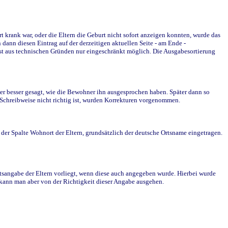
krank war, oder die Eltern die Geburt nicht sofort anzeigen konnten, wurde das
ann diesen Eintrag auf der derzeitigen aktuellen Seite - am Ende -
st aus technischen Gründen nur eingeschränkt möglich. Die Ausgabesortierung
r besser gesagt, wie die Bewohner ihn ausgesprochen haben. Später dann so
e Schreibweise nicht richtig ist, wurden Korrekturen vorgenommen.
r Spalte Wohnort der Eltern, grundsätzlich der deutsche Ortsname eingetragen.
rtsangabe der Eltern vorliegt, wenn diese auch angegeben wurde. Hierbei wurde
d kann man aber von der Richtigkeit dieser Angabe ausgehen.