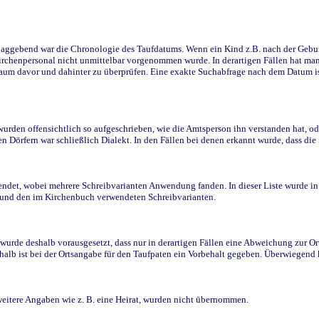
ggebend war die Chronologie des Taufdatums. Wenn ein Kind z.B. nach der Geburt 
rchenpersonal nicht unmittelbar vorgenommen wurde. In derartigen Fällen hat man d
raum davor und dahinter zu überprüfen. Eine exakte Suchabfrage nach dem Datum i
den offensichtlich so aufgeschrieben, wie die Amtsperson ihn verstanden hat, ode
n Dörfern war schließlich Dialekt. In den Fällen bei denen erkannt wurde, dass di
t, wobei mehrere Schreibvarianten Anwendung fanden. In dieser Liste wurde in de
n und den im Kirchenbuch verwendeten Schreibvarianten.
wurde deshalb vorausgesetzt, dass nur in derartigen Fällen eine Abweichung zur O
eshalb ist bei der Ortsangabe für den Taufpaten ein Vorbehalt gegeben. Überwiegen
weitere Angaben wie z. B. eine Heirat, wurden nicht übernommen.