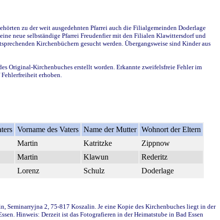
ehörten zu der weit ausgedehnten Pfarrei auch die Filialgemeinden Doderlage
ine neue selbständige Pfarrei Freudenfier mit den Filialen Klawittersdorf und
 entsprechenden Kirchenbüchern gesucht werden. Übergangsweise sind Kinder aus
des Original-Kirchenbuches erstellt worden. Erkannte zweifelsfreie Fehler im
Fehlerfreiheit erhoben.
ters
Vorname des Vaters
Name der Mutter
Wohnort der Eltern
Martin
Katritzke
Zippnow
Martin
Klawun
Rederitz
Lorenz
Schulz
Doderlage
in, Seminarryjna 2, 75-817 Koszalin. Je eine Kopie des Kirchenbuches liegt in der
en. Hinweis: Derzeit ist das Fotografieren in der Heimatstube in Bad Essen