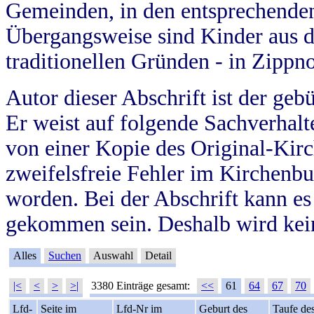
Gemeinden, in den entsprechende
Übergangsweise sind Kinder aus 
traditionellen Gründen - in Zippn
Autor dieser Abschrift ist der geb
Er weist auf folgende Sachverhalte
von einer Kopie des Original-Kirc
zweifelsfreie Fehler im Kirchenbuc
worden. Bei der Abschrift kann e
gekommen sein. Deshalb wird kein
Alles
Suchen
Auswahl
Detail
|<
<
>
>|
3380 Einträge gesamt:
<<
61
64
67
70
Lfd-
Seite im
Lfd-Nr im
Geburt des
Taufe de