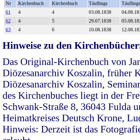
Nr
Kirchenbuch
Kirchenbuch
Täuflings
Täufling
61
4
4
03.08.1838
04.08.18
62
4
5
29.07.1838
05.08.18
63
4
6
10.08.1838
12.08.18
Hinweise zu den Kirchenbücher
Das Original-Kirchenbuch von Jan
Diözesanarchiv Koszalin, früher Kö
Diözesanarchiv Koszalin, Seminar
des Kirchenbuches liegt in der Fr
Schwank-Straße 8, 36043 Fulda u
Heimatkreises Deutsch Krone, Lu
Hinweis: Derzeit ist das Fotograf