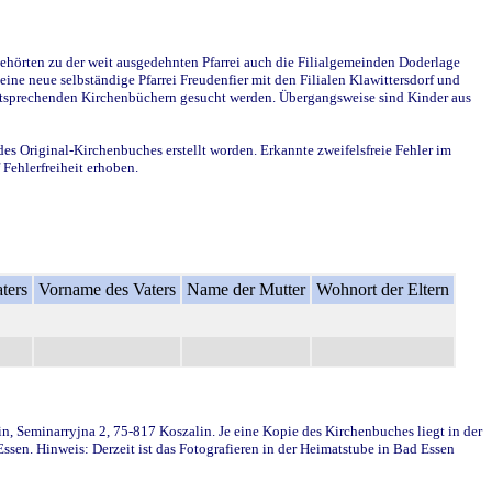
ehörten zu der weit ausgedehnten Pfarrei auch die Filialgemeinden Doderlage
ine neue selbständige Pfarrei Freudenfier mit den Filialen Klawittersdorf und
 entsprechenden Kirchenbüchern gesucht werden. Übergangsweise sind Kinder aus
des Original-Kirchenbuches erstellt worden. Erkannte zweifelsfreie Fehler im
Fehlerfreiheit erhoben.
ters
Vorname des Vaters
Name der Mutter
Wohnort der Eltern
in, Seminarryjna 2, 75-817 Koszalin. Je eine Kopie des Kirchenbuches liegt in der
en. Hinweis: Derzeit ist das Fotografieren in der Heimatstube in Bad Essen