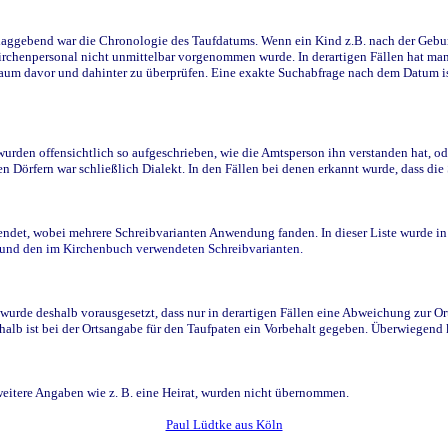
ggebend war die Chronologie des Taufdatums. Wenn ein Kind z.B. nach der Geburt 
rchenpersonal nicht unmittelbar vorgenommen wurde. In derartigen Fällen hat man d
raum davor und dahinter zu überprüfen. Eine exakte Suchabfrage nach dem Datum i
den offensichtlich so aufgeschrieben, wie die Amtsperson ihn verstanden hat, ode
n Dörfern war schließlich Dialekt. In den Fällen bei denen erkannt wurde, dass di
t, wobei mehrere Schreibvarianten Anwendung fanden. In dieser Liste wurde in de
n und den im Kirchenbuch verwendeten Schreibvarianten.
wurde deshalb vorausgesetzt, dass nur in derartigen Fällen eine Abweichung zur O
eshalb ist bei der Ortsangabe für den Taufpaten ein Vorbehalt gegeben. Überwiegen
weitere Angaben wie z. B. eine Heirat, wurden nicht übernommen.
Paul Lüdtke aus Köln