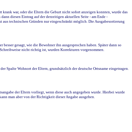
krank war, oder die Eltern die Geburt nicht sofort anzeigen konnten, wurde das
ann diesen Eintrag auf der derzeitigen aktuellen Seite - am Ende -
st aus technischen Gründen nur eingeschränkt möglich. Die Ausgabesortierung
r besser gesagt, wie die Bewohner ihn ausgesprochen haben. Später dann so
e Schreibweise nicht richtig ist, wurden Korrekturen vorgenommen.
r Spalte Wohnort der Eltern, grundsätzlich der deutsche Ortsname eingetragen.
rtsangabe der Eltern vorliegt, wenn diese auch angegeben wurde. Hierbei wurde
d kann man aber von der Richtigkeit dieser Angabe ausgehen.