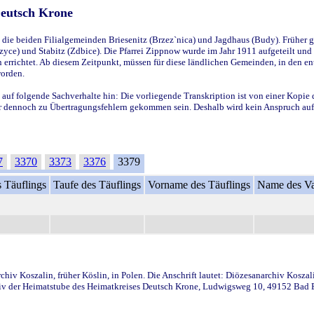
Deutsch Krone
ie beiden Filialgemeinden Briesenitz (Brzez`nica) und Jagdhaus (Budy). Früher g
yce) und Stabitz (Zdbice). Die Pfarrei Zippnow wurde im Jahr 1911 aufgeteilt und e
en errichtet. Ab diesem Zeitpunkt, müssen für diese ländlichen Gemeinden, in den
worden.
 auf folgende Sachverhalte hin: Die vorliegende Transkription ist von einer Kopie 
aber dennoch zu Übertragungsfehlern gekommen sein. Deshalb wird kein Anspruch auf 
7
3370
3373
3376
3379
 Täuflings
Taufe des Täuflings
Vorname des Täuflings
Name des Va
iv Koszalin, früher Köslin, in Polen. Die Anschrift lautet: Diözesanarchiv Koszal
v der Heimatstube des Heimatkreises Deutsch Krone, Ludwigsweg 10, 49152 Bad Ess