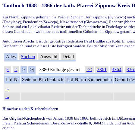
Taufbuch 1838 - 1866 der kath. Pfarrei Zippnow Kreis 
Zur Pfarrei Zippnow gehörten bis 1945 außer dem Dorf Zippnow (Sypnywo) noch d
(Dudylany), Freudenfier (Szwecja), Klawittersdorf (Glowaczewo), Rederitz (Nadarz
Stabitz und ein Lokalvikariat Rederitz mit der Tochterkirche in Doderlage wurd
diesen Gemeinden - wohl noch aus traditionellen Gründen - in Zippnow getauft 
Autor dieser Abschrift ist der gebürtige Rederitzer
Paul Lüdtke
aus Köln. Er weist
Kirchenbuch, sind in dieser Liste korrigiert worden. Bei der Abschrift kann es 
Alles
Suchen
Auswahl
Detail
|<
<
>
>|
3380 Einträge gesamt:
<<
3361
3364
336
Lfd-Nr
Seite im Kirchenbuch
Lfd-Nr im Kirchenbuch
Geburt des
...
...
Hinweise zu den Kirchenbüchern
Das Original-Kirchenbuch von Januar 1838 bis 1866, befindet sich im Diözesanarch
Freien Prälatur Schneidemühl, Josef-Schwank-Straße 8, 36043 Fulda und im Archi
erlaubt.