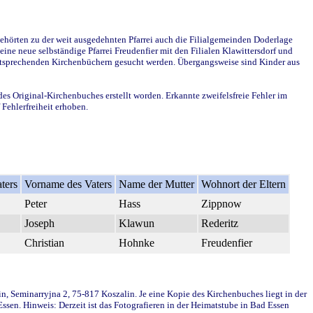
ehörten zu der weit ausgedehnten Pfarrei auch die Filialgemeinden Doderlage
ine neue selbständige Pfarrei Freudenfier mit den Filialen Klawittersdorf und
 entsprechenden Kirchenbüchern gesucht werden. Übergangsweise sind Kinder aus
des Original-Kirchenbuches erstellt worden. Erkannte zweifelsfreie Fehler im
Fehlerfreiheit erhoben.
ters
Vorname des Vaters
Name der Mutter
Wohnort der Eltern
Peter
Hass
Zippnow
Joseph
Klawun
Rederitz
Christian
Hohnke
Freudenfier
in, Seminarryjna 2, 75-817 Koszalin. Je eine Kopie des Kirchenbuches liegt in der
en. Hinweis: Derzeit ist das Fotografieren in der Heimatstube in Bad Essen