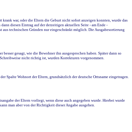
krank war, oder die Eltern die Geburt nicht sofort anzeigen konnten, wurde das
ann diesen Eintrag auf der derzeitigen aktuellen Seite - am Ende -
st aus technischen Gründen nur eingeschränkt möglich. Die Ausgabesortierung
r besser gesagt, wie die Bewohner ihn ausgesprochen haben. Später dann so
e Schreibweise nicht richtig ist, wurden Korrekturen vorgenommen.
r Spalte Wohnort der Eltern, grundsätzlich der deutsche Ortsname eingetragen.
rtsangabe der Eltern vorliegt, wenn diese auch angegeben wurde. Hierbei wurde
d kann man aber von der Richtigkeit dieser Angabe ausgehen.