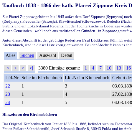
Taufbuch 1838 - 1866 der kath. Pfarrei Zippnow Kreis 
Zur Pfarrei Zippnow gehörten bis 1945 außer dem Dorf Zippnow (Sypnywo) noch d
(Dudylany), Freudenfier (Szwecja), Klawittersdorf (Glowaczewo), Rederitz (Nadarz
Stabitz und ein Lokalvikariat Rederitz mit der Tochterkirche in Doderlage wurd
diesen Gemeinden - wohl noch aus traditionellen Gründen - in Zippnow getauft 
Autor dieser Abschrift ist der gebürtige Rederitzer
Paul Lüdtke
aus Köln. Er weist
Kirchenbuch, sind in dieser Liste korrigiert worden. Bei der Abschrift kann es 
Alles
Suchen
Auswahl
Detail
|<
<
>
>|
3380 Einträge gesamt:
1
4
7
10
13
16
Lfd-Nr
Seite im Kirchenbuch
Lfd-Nr im Kirchenbuch
Geburt des
22
1
3
03.03.183
23
1
4
27.02.183
24
1
5
04.03.183
Hinweise zu den Kirchenbüchern
Das Original-Kirchenbuch von Januar 1838 bis 1866, befindet sich im Diözesanarch
Freien Prälatur Schneidemühl, Josef-Schwank-Straße 8, 36043 Fulda und im Archi