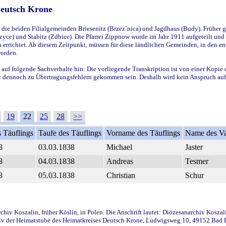
Deutsch Krone
ie beiden Filialgemeinden Briesenitz (Brzez`nica) und Jagdhaus (Budy). Früher g
yce) und Stabitz (Zdbice). Die Pfarrei Zippnow wurde im Jahr 1911 aufgeteilt und e
en errichtet. Ab diesem Zeitpunkt, müssen für diese ländlichen Gemeinden, in den
worden.
 auf folgende Sachverhalte hin: Die vorliegende Transkription ist von einer Kopie 
aber dennoch zu Übertragungsfehlern gekommen sein. Deshalb wird kein Anspruch auf 
19
22
25
28
>>
 Täuflings
Taufe des Täuflings
Vorname des Täuflings
Name des Va
8
03.03.1838
Michael
Jaster
8
04.03.1838
Andreas
Tesmer
8
05.03.1838
Christian
Schur
iv Koszalin, früher Köslin, in Polen. Die Anschrift lautet: Diözesanarchiv Koszal
v der Heimatstube des Heimatkreises Deutsch Krone, Ludwigsweg 10, 49152 Bad Ess