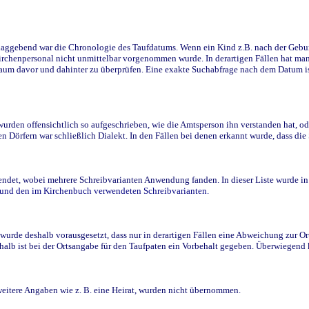
ggebend war die Chronologie des Taufdatums. Wenn ein Kind z.B. nach der Geburt 
rchenpersonal nicht unmittelbar vorgenommen wurde. In derartigen Fällen hat man d
raum davor und dahinter zu überprüfen. Eine exakte Suchabfrage nach dem Datum i
den offensichtlich so aufgeschrieben, wie die Amtsperson ihn verstanden hat, ode
n Dörfern war schließlich Dialekt. In den Fällen bei denen erkannt wurde, dass di
t, wobei mehrere Schreibvarianten Anwendung fanden. In dieser Liste wurde in de
n und den im Kirchenbuch verwendeten Schreibvarianten.
wurde deshalb vorausgesetzt, dass nur in derartigen Fällen eine Abweichung zur O
eshalb ist bei der Ortsangabe für den Taufpaten ein Vorbehalt gegeben. Überwiegen
weitere Angaben wie z. B. eine Heirat, wurden nicht übernommen.