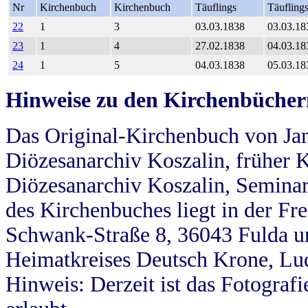
Nr
Kirchenbuch
Kirchenbuch
Täuflings
Täufling
22
1
3
03.03.1838
03.03.18
23
1
4
27.02.1838
04.03.18
24
1
5
04.03.1838
05.03.18
Hinweise zu den Kirchenbücher
Das Original-Kirchenbuch von Jan
Diözesanarchiv Koszalin, früher Kö
Diözesanarchiv Koszalin, Seminar
des Kirchenbuches liegt in der Fr
Schwank-Straße 8, 36043 Fulda u
Heimatkreises Deutsch Krone, Lu
Hinweis: Derzeit ist das Fotograf