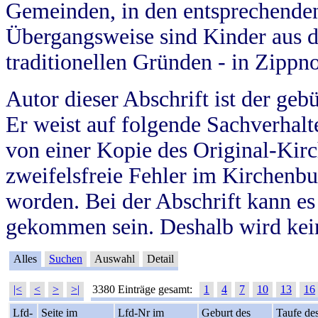
Gemeinden, in den entsprechende
Übergangsweise sind Kinder aus 
traditionellen Gründen - in Zippn
Autor dieser Abschrift ist der geb
Er weist auf folgende Sachverhalte
von einer Kopie des Original-Kirc
zweifelsfreie Fehler im Kirchenbuc
worden. Bei der Abschrift kann e
gekommen sein. Deshalb wird kein
Alles
Suchen
Auswahl
Detail
|<
<
>
>|
3380 Einträge gesamt:
1
4
7
10
13
16
Lfd-
Seite im
Lfd-Nr im
Geburt des
Taufe de