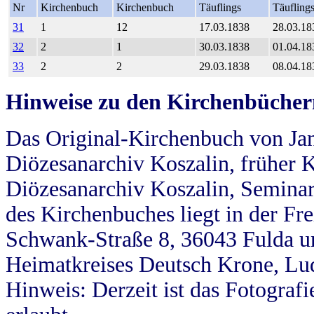
Nr
Kirchenbuch
Kirchenbuch
Täuflings
Täufling
31
1
12
17.03.1838
28.03.18
32
2
1
30.03.1838
01.04.18
33
2
2
29.03.1838
08.04.18
Hinweise zu den Kirchenbücher
Das Original-Kirchenbuch von Jan
Diözesanarchiv Koszalin, früher Kö
Diözesanarchiv Koszalin, Seminar
des Kirchenbuches liegt in der Fr
Schwank-Straße 8, 36043 Fulda u
Heimatkreises Deutsch Krone, Lu
Hinweis: Derzeit ist das Fotograf