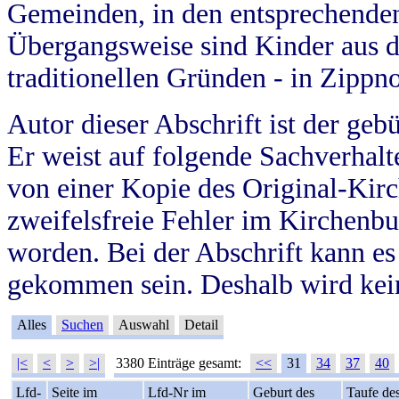
Gemeinden, in den entsprechende
Übergangsweise sind Kinder aus 
traditionellen Gründen - in Zippn
Autor dieser Abschrift ist der geb
Er weist auf folgende Sachverhalte
von einer Kopie des Original-Kirc
zweifelsfreie Fehler im Kirchenbuc
worden. Bei der Abschrift kann e
gekommen sein. Deshalb wird kein
Alles
Suchen
Auswahl
Detail
|<
<
>
>|
3380 Einträge gesamt:
<<
31
34
37
40
Lfd-
Seite im
Lfd-Nr im
Geburt des
Taufe de