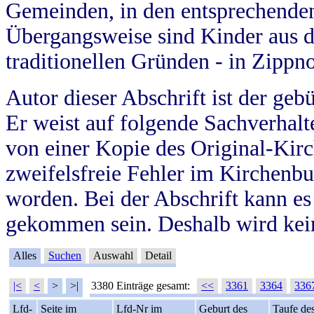
Gemeinden, in den entsprechende
Übergangsweise sind Kinder aus 
traditionellen Gründen - in Zippn
Autor dieser Abschrift ist der geb
Er weist auf folgende Sachverhalte
von einer Kopie des Original-Kirc
zweifelsfreie Fehler im Kirchenbuc
worden. Bei der Abschrift kann e
gekommen sein. Deshalb wird kein
Alles
Suchen
Auswahl
Detail
|<
<
>
>|
3380 Einträge gesamt:
<<
3361
3364
336
Lfd-
Seite im
Lfd-Nr im
Geburt des
Taufe de