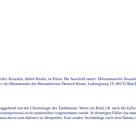
iv Koszalin, früher Köslin, in Polen. Die Anschrift lautet: Diözesanarchiv Koszal
v der Heimatstube des Heimatkreises Deutsch Krone, Ludwigsweg 10, 49152 Bad Ess
ggebend war die Chronologie des Taufdatums. Wenn ein Kind z.B. nach der Geburt 
rchenpersonal nicht unmittelbar vorgenommen wurde. In derartigen Fällen hat man d
raum davor und dahinter zu überprüfen. Eine exakte Suchabfrage nach dem Datum i