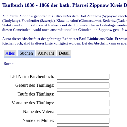
Taufbuch 1838 - 1866 der kath. Pfarrei Zippnow Kreis 
Zur Pfarrei Zippnow gehörten bis 1945 außer dem Dorf Zippnow (Sypnywo) noch d
(Dudylany), Freudenfier (Szwecja), Klawittersdorf (Glowaczewo), Rederitz (Nadarz
Stabitz und ein Lokalvikariat Rederitz mit der Tochterkirche in Doderlage wurd
diesen Gemeinden - wohl noch aus traditionellen Gründen - in Zippnow getauft 
Autor dieser Abschrift ist der gebürtige Rederitzer
Paul Lüdtke
aus Köln. Er weist
Kirchenbuch, sind in dieser Liste korrigiert worden. Bei der Abschrift kann es 
Alles
Suchen
Auswahl
Detail
Suche:
Lfd-Nr im Kirchenbuch:
Geburt des Täuflings:
Taufe des Täuflings:
Vorname des Täuflings:
Name des Vaters:
Name der Mutter: