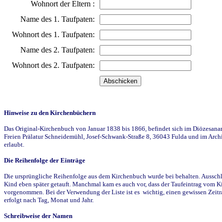
Wohnort der Eltern :
Name des 1. Taufpaten:
Wohnort des 1. Taufpaten:
Name des 2. Taufpaten:
Wohnort des 2. Taufpaten:
Hinweise zu den Kirchenbüchern
Das Original-Kirchenbuch von Januar 1838 bis 1866, befindet sich im Diözesanarch
Freien Prälatur Schneidemühl, Josef-Schwank-Straße 8, 36043 Fulda und im Archi
erlaubt.
Die Reihenfolge der Einträge
Die ursprüngliche Reihenfolge aus dem Kirchenbuch wurde bei behalten. Ausschla
Kind eben später getauft. Manchmal kam es auch vor, dass der Taufeintrag vom Ki
vorgenommen. Bei der Verwendung der Liste ist es wichtig, einen gewissen Zeit
erfolgt nach Tag, Monat und Jahr.
Schreibweise der Namen