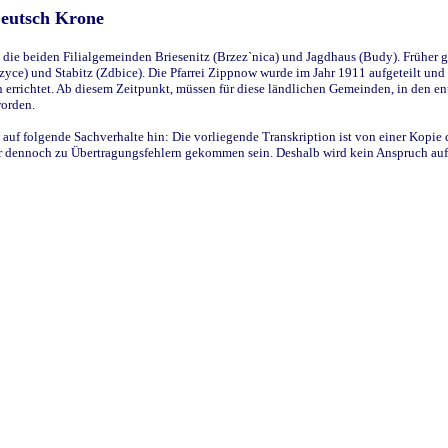
Deutsch Krone
ie beiden Filialgemeinden Briesenitz (Brzez`nica) und Jagdhaus (Budy). Früher g
yce) und Stabitz (Zdbice). Die Pfarrei Zippnow wurde im Jahr 1911 aufgeteilt und e
en errichtet. Ab diesem Zeitpunkt, müssen für diese ländlichen Gemeinden, in den
worden.
 auf folgende Sachverhalte hin: Die vorliegende Transkription ist von einer Kopie 
aber dennoch zu Übertragungsfehlern gekommen sein. Deshalb wird kein Anspruch auf 