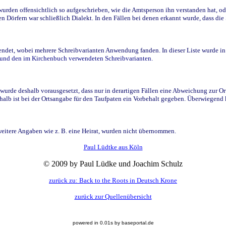
den offensichtlich so aufgeschrieben, wie die Amtsperson ihn verstanden hat, ode
n Dörfern war schließlich Dialekt. In den Fällen bei denen erkannt wurde, dass di
t, wobei mehrere Schreibvarianten Anwendung fanden. In dieser Liste wurde in de
n und den im Kirchenbuch verwendeten Schreibvarianten.
wurde deshalb vorausgesetzt, dass nur in derartigen Fällen eine Abweichung zur O
eshalb ist bei der Ortsangabe für den Taufpaten ein Vorbehalt gegeben. Überwiegen
weitere Angaben wie z. B. eine Heirat, wurden nicht übernommen.
Paul Lüdtke aus Köln
© 2009 by Paul Lüdke und Joachim Schulz
zurück zu: Back to the Roots in Deutsch Krone
zurück zur Quellenübersicht
powered in 0.01s by baseportal.de