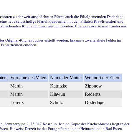
ehörten zu der weit ausgedehnten Pfarrei auch die Filialgemeinden Doderlage
ine neue selbständige Pfarrei Freudenfier mit den Filialen Klawittersdorf und
 entsprechenden Kirchenbüchern gesucht werden. Übergangsweise sind Kinder aus
des Original-Kirchenbuches erstellt worden. Erkannte zweifelsfreie Fehler im
Fehlerfreiheit erhoben.
ters
Vorname des Vaters
Name der Mutter
Wohnort der Eltern
Martin
Katritzke
Zippnow
Martin
Klawun
Rederitz
Lorenz
Schulz
Doderlage
in, Seminarryjna 2, 75-817 Koszalin. Je eine Kopie des Kirchenbuches liegt in der
en. Hinweis: Derzeit ist das Fotografieren in der Heimatstube in Bad Essen