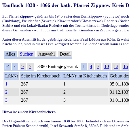
Taufbuch 1838 - 1866 der kath. Pfarrei Zippnow Kreis 
Zur Pfarrei Zippnow gehörten bis 1945 außer dem Dorf Zippnow (Sypnywo) noch d
(Dudylany), Freudenfier (Szwecja), Klawittersdorf (Glowaczewo), Rederitz (Nadarz
Stabitz und ein Lokalvikariat Rederitz mit der Tochterkirche in Doderlage wurd
diesen Gemeinden - wohl noch aus traditionellen Gründen - in Zippnow getauft 
Autor dieser Abschrift ist der gebürtige Rederitzer
Paul Lüdtke
aus Köln. Er weist
Kirchenbuch, sind in dieser Liste korrigiert worden. Bei der Abschrift kann es 
Alles
Suchen
Auswahl
Detail
|<
<
>
>|
3380 Einträge gesamt:
1
4
7
10
13
16
Lfd-Nr
Seite im Kirchenbuch
Lfd-Nr im Kirchenbuch
Geburt des
1
267
1
05.01.183
2
267
2
31.12.183
3
267
3
01.01.183
Hinweise zu den Kirchenbüchern
Das Original-Kirchenbuch von Januar 1838 bis 1866, befindet sich im Diözesanarch
Freien Prälatur Schneidemühl, Josef-Schwank-Straße 8, 36043 Fulda und im Archi