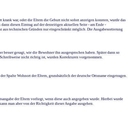
krank war, oder die Eltern die Geburt nicht sofort anzeigen konnten, wurde das
ann diesen Eintrag auf der derzeitigen aktuellen Seite - am Ende -
st aus technischen Gründen nur eingeschränkt möglich. Die Ausgabesortierung
r besser gesagt, wie die Bewohner ihn ausgesprochen haben. Später dann so
e Schreibweise nicht richtig ist, wurden Korrekturen vorgenommen.
r Spalte Wohnort der Eltern, grundsätzlich der deutsche Ortsname eingetragen.
rtsangabe der Eltern vorliegt, wenn diese auch angegeben wurde. Hierbei wurde
d kann man aber von der Richtigkeit dieser Angabe ausgehen.