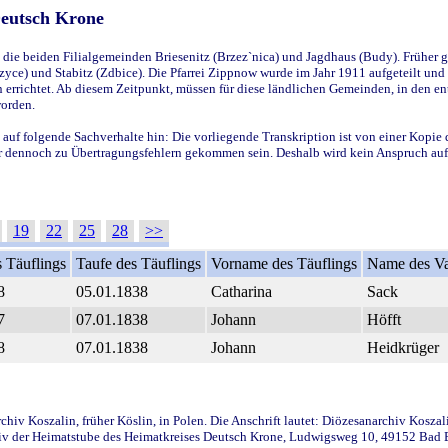
Deutsch Krone
ie beiden Filialgemeinden Briesenitz (Brzez`nica) und Jagdhaus (Budy). Früher g
yce) und Stabitz (Zdbice). Die Pfarrei Zippnow wurde im Jahr 1911 aufgeteilt und e
en errichtet. Ab diesem Zeitpunkt, müssen für diese ländlichen Gemeinden, in den
worden.
 auf folgende Sachverhalte hin: Die vorliegende Transkription ist von einer Kopie 
aber dennoch zu Übertragungsfehlern gekommen sein. Deshalb wird kein Anspruch auf 
19
22
25
28
>>
 Täuflings
Taufe des Täuflings
Vorname des Täuflings
Name des Va
8
05.01.1838
Catharina
Sack
7
07.01.1838
Johann
Höfft
8
07.01.1838
Johann
Heidkrüger
iv Koszalin, früher Köslin, in Polen. Die Anschrift lautet: Diözesanarchiv Koszal
v der Heimatstube des Heimatkreises Deutsch Krone, Ludwigsweg 10, 49152 Bad Ess