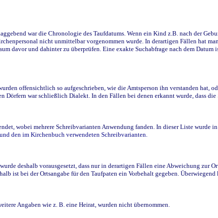
ggebend war die Chronologie des Taufdatums. Wenn ein Kind z.B. nach der Geburt 
rchenpersonal nicht unmittelbar vorgenommen wurde. In derartigen Fällen hat man d
raum davor und dahinter zu überprüfen. Eine exakte Suchabfrage nach dem Datum i
den offensichtlich so aufgeschrieben, wie die Amtsperson ihn verstanden hat, ode
n Dörfern war schließlich Dialekt. In den Fällen bei denen erkannt wurde, dass di
t, wobei mehrere Schreibvarianten Anwendung fanden. In dieser Liste wurde in de
n und den im Kirchenbuch verwendeten Schreibvarianten.
wurde deshalb vorausgesetzt, dass nur in derartigen Fällen eine Abweichung zur O
eshalb ist bei der Ortsangabe für den Taufpaten ein Vorbehalt gegeben. Überwiegen
weitere Angaben wie z. B. eine Heirat, wurden nicht übernommen.