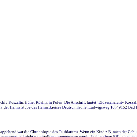
iv Koszalin, früher Köslin, in Polen. Die Anschrift lautet: Diözesanarchiv Koszal
v der Heimatstube des Heimatkreises Deutsch Krone, Ludwigsweg 10, 49152 Bad Ess
ggebend war die Chronologie des Taufdatums. Wenn ein Kind z.B. nach der Geburt 
rchenpersonal nicht unmittelbar vorgenommen wurde. In derartigen Fällen hat man d