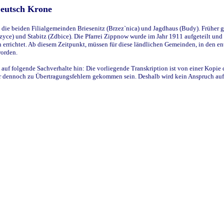
Deutsch Krone
ie beiden Filialgemeinden Briesenitz (Brzez`nica) und Jagdhaus (Budy). Früher g
yce) und Stabitz (Zdbice). Die Pfarrei Zippnow wurde im Jahr 1911 aufgeteilt und e
en errichtet. Ab diesem Zeitpunkt, müssen für diese ländlichen Gemeinden, in den
worden.
 auf folgende Sachverhalte hin: Die vorliegende Transkription ist von einer Kopie 
aber dennoch zu Übertragungsfehlern gekommen sein. Deshalb wird kein Anspruch auf 