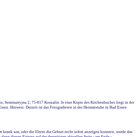
in, Seminarryjna 2, 75-817 Koszalin. Je eine Kopie des Kirchenbuches liegt in der
en. Hinweis: Derzeit ist das Fotografieren in der Heimatstube in Bad Essen
krank war, oder die Eltern die Geburt nicht sofort anzeigen konnten, wurde das
ann diesen Eintrag auf der derzeitigen aktuellen Seite - am Ende -