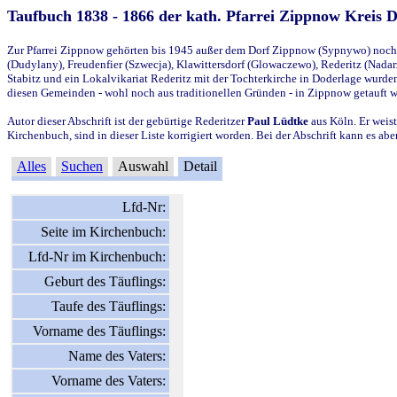
Taufbuch 1838 - 1866 der kath. Pfarrei Zippnow Kreis 
Zur Pfarrei Zippnow gehörten bis 1945 außer dem Dorf Zippnow (Sypnywo) noch d
(Dudylany), Freudenfier (Szwecja), Klawittersdorf (Glowaczewo), Rederitz (Nadarz
Stabitz und ein Lokalvikariat Rederitz mit der Tochterkirche in Doderlage wurd
diesen Gemeinden - wohl noch aus traditionellen Gründen - in Zippnow getauft 
Autor dieser Abschrift ist der gebürtige Rederitzer
Paul Lüdtke
aus Köln. Er weist
Kirchenbuch, sind in dieser Liste korrigiert worden. Bei der Abschrift kann es 
Alles
Suchen
Auswahl
Detail
Lfd-Nr:
Seite im Kirchenbuch:
Lfd-Nr im Kirchenbuch:
Geburt des Täuflings:
Taufe des Täuflings:
Vorname des Täuflings:
Name des Vaters:
Vorname des Vaters: