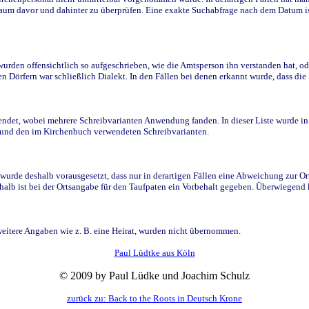
raum davor und dahinter zu überprüfen. Eine exakte Suchabfrage nach dem Datum i
den offensichtlich so aufgeschrieben, wie die Amtsperson ihn verstanden hat, ode
n Dörfern war schließlich Dialekt. In den Fällen bei denen erkannt wurde, dass di
t, wobei mehrere Schreibvarianten Anwendung fanden. In dieser Liste wurde in de
n und den im Kirchenbuch verwendeten Schreibvarianten.
wurde deshalb vorausgesetzt, dass nur in derartigen Fällen eine Abweichung zur O
eshalb ist bei der Ortsangabe für den Taufpaten ein Vorbehalt gegeben. Überwiegen
weitere Angaben wie z. B. eine Heirat, wurden nicht übernommen.
Paul Lüdtke aus Köln
© 2009 by Paul Lüdke und Joachim Schulz
zurück zu: Back to the Roots in Deutsch Krone