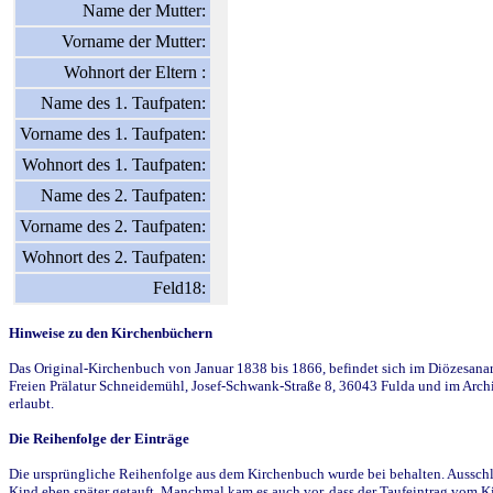
Name der Mutter:
Vorname der Mutter:
Wohnort der Eltern :
Name des 1. Taufpaten:
Vorname des 1. Taufpaten:
Wohnort des 1. Taufpaten:
Name des 2. Taufpaten:
Vorname des 2. Taufpaten:
Wohnort des 2. Taufpaten:
Feld18:
Hinweise zu den Kirchenbüchern
Das Original-Kirchenbuch von Januar 1838 bis 1866, befindet sich im Diözesanarch
Freien Prälatur Schneidemühl, Josef-Schwank-Straße 8, 36043 Fulda und im Archi
erlaubt.
Die Reihenfolge der Einträge
Die ursprüngliche Reihenfolge aus dem Kirchenbuch wurde bei behalten. Ausschla
Kind eben später getauft. Manchmal kam es auch vor, dass der Taufeintrag vom Ki