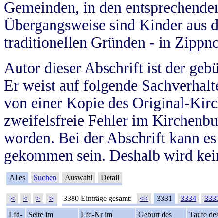
Gemeinden, in den entsprechende
Übergangsweise sind Kinder aus 
traditionellen Gründen - in Zippn
Autor dieser Abschrift ist der geb
Er weist auf folgende Sachverhalte
von einer Kopie des Original-Kirc
zweifelsfreie Fehler im Kirchenbuc
worden. Bei der Abschrift kann e
gekommen sein. Deshalb wird kein
Alles
Suchen
Auswahl
Detail
|<
<
>
>|
3380 Einträge gesamt:
<<
3331
3334
333
Lfd-
Seite im
Lfd-Nr im
Geburt des
Taufe de