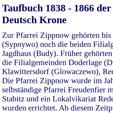
Taufbuch 1838 - 1866 der
Deutsch Krone
Zur Pfarrei Zippnow gehörten bi
(Sypnywo) noch die beiden Filial
Jagdhaus (Budy). Früher gehörten 
die Filialgemeinden Doderlage (D
Klawittersdorf (Glowaczewo), Red
Die Pfarrei Zippnow wurde im Jah
selbständige Pfarrei Freudenfier m
Stabitz und ein Lokalvikariat Red
wurden errichtet. Ab diesem Zeitp