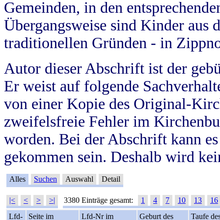
Gemeinden, in den entsprechende
Übergangsweise sind Kinder aus 
traditionellen Gründen - in Zippn
Autor dieser Abschrift ist der geb
Er weist auf folgende Sachverhalte
von einer Kopie des Original-Kirc
zweifelsfreie Fehler im Kirchenbuc
worden. Bei der Abschrift kann e
gekommen sein. Deshalb wird kein
Alles
Suchen
Auswahl
Detail
|<
<
>
>|
3380 Einträge gesamt:
1
4
7
10
13
16
Lfd-
Seite im
Lfd-Nr im
Geburt des
Taufe de