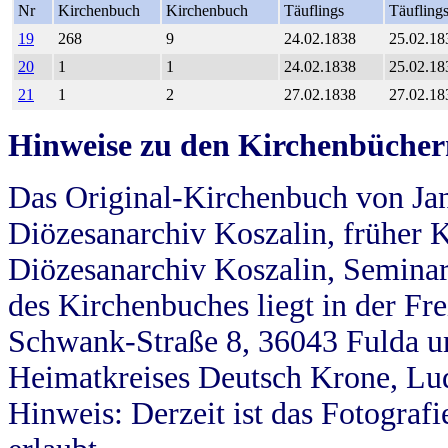
Nr
Kirchenbuch
Kirchenbuch
Täuflings
Täufling
19
268
9
24.02.1838
25.02.18
20
1
1
24.02.1838
25.02.18
21
1
2
27.02.1838
27.02.18
Hinweise zu den Kirchenbücher
Das Original-Kirchenbuch von Jan
Diözesanarchiv Koszalin, früher Kö
Diözesanarchiv Koszalin, Seminar
des Kirchenbuches liegt in der Fr
Schwank-Straße 8, 36043 Fulda u
Heimatkreises Deutsch Krone, Lu
Hinweis: Derzeit ist das Fotograf