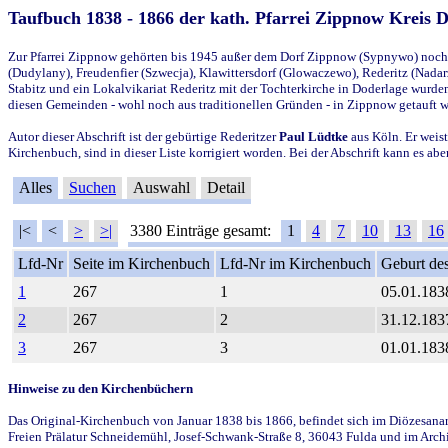
Taufbuch 1838 - 1866 der kath. Pfarrei Zippnow Kreis 
Zur Pfarrei Zippnow gehörten bis 1945 außer dem Dorf Zippnow (Sypnywo) noch d
(Dudylany), Freudenfier (Szwecja), Klawittersdorf (Glowaczewo), Rederitz (Nadarz
Stabitz und ein Lokalvikariat Rederitz mit der Tochterkirche in Doderlage wurd
diesen Gemeinden - wohl noch aus traditionellen Gründen - in Zippnow getauft 
Autor dieser Abschrift ist der gebürtige Rederitzer
Paul Lüdtke
aus Köln. Er weist
Kirchenbuch, sind in dieser Liste korrigiert worden. Bei der Abschrift kann es 
Alles
Suchen
Auswahl
Detail
|<
<
>
>|
3380 Einträge gesamt:
1
4
7
10
13
16
Lfd-Nr
Seite im Kirchenbuch
Lfd-Nr im Kirchenbuch
Geburt des
1
267
1
05.01.183
2
267
2
31.12.183
3
267
3
01.01.183
Hinweise zu den Kirchenbüchern
Das Original-Kirchenbuch von Januar 1838 bis 1866, befindet sich im Diözesanarch
Freien Prälatur Schneidemühl, Josef-Schwank-Straße 8, 36043 Fulda und im Archi