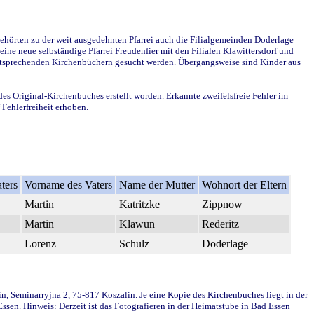
ehörten zu der weit ausgedehnten Pfarrei auch die Filialgemeinden Doderlage
ine neue selbständige Pfarrei Freudenfier mit den Filialen Klawittersdorf und
 entsprechenden Kirchenbüchern gesucht werden. Übergangsweise sind Kinder aus
des Original-Kirchenbuches erstellt worden. Erkannte zweifelsfreie Fehler im
Fehlerfreiheit erhoben.
ters
Vorname des Vaters
Name der Mutter
Wohnort der Eltern
Martin
Katritzke
Zippnow
Martin
Klawun
Rederitz
Lorenz
Schulz
Doderlage
in, Seminarryjna 2, 75-817 Koszalin. Je eine Kopie des Kirchenbuches liegt in der
en. Hinweis: Derzeit ist das Fotografieren in der Heimatstube in Bad Essen