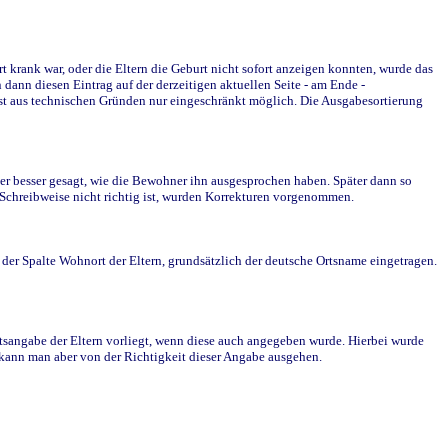
krank war, oder die Eltern die Geburt nicht sofort anzeigen konnten, wurde das
ann diesen Eintrag auf der derzeitigen aktuellen Seite - am Ende -
st aus technischen Gründen nur eingeschränkt möglich. Die Ausgabesortierung
r besser gesagt, wie die Bewohner ihn ausgesprochen haben. Später dann so
e Schreibweise nicht richtig ist, wurden Korrekturen vorgenommen.
r Spalte Wohnort der Eltern, grundsätzlich der deutsche Ortsname eingetragen.
rtsangabe der Eltern vorliegt, wenn diese auch angegeben wurde. Hierbei wurde
d kann man aber von der Richtigkeit dieser Angabe ausgehen.