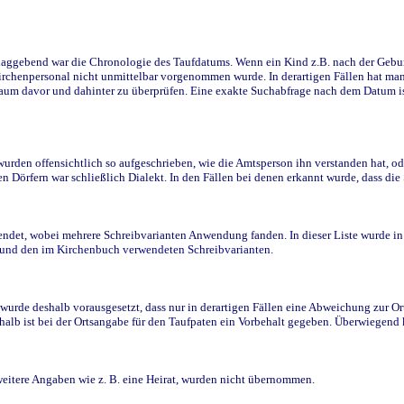
ggebend war die Chronologie des Taufdatums. Wenn ein Kind z.B. nach der Geburt 
rchenpersonal nicht unmittelbar vorgenommen wurde. In derartigen Fällen hat man d
raum davor und dahinter zu überprüfen. Eine exakte Suchabfrage nach dem Datum i
den offensichtlich so aufgeschrieben, wie die Amtsperson ihn verstanden hat, ode
n Dörfern war schließlich Dialekt. In den Fällen bei denen erkannt wurde, dass di
t, wobei mehrere Schreibvarianten Anwendung fanden. In dieser Liste wurde in de
n und den im Kirchenbuch verwendeten Schreibvarianten.
wurde deshalb vorausgesetzt, dass nur in derartigen Fällen eine Abweichung zur O
eshalb ist bei der Ortsangabe für den Taufpaten ein Vorbehalt gegeben. Überwiegen
weitere Angaben wie z. B. eine Heirat, wurden nicht übernommen.