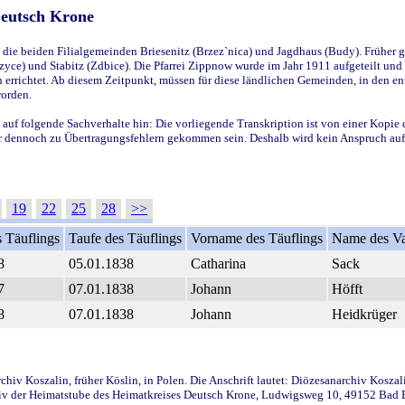
Deutsch Krone
ie beiden Filialgemeinden Briesenitz (Brzez`nica) und Jagdhaus (Budy). Früher g
yce) und Stabitz (Zdbice). Die Pfarrei Zippnow wurde im Jahr 1911 aufgeteilt und e
en errichtet. Ab diesem Zeitpunkt, müssen für diese ländlichen Gemeinden, in den
worden.
 auf folgende Sachverhalte hin: Die vorliegende Transkription ist von einer Kopie 
aber dennoch zu Übertragungsfehlern gekommen sein. Deshalb wird kein Anspruch auf 
19
22
25
28
>>
 Täuflings
Taufe des Täuflings
Vorname des Täuflings
Name des Va
8
05.01.1838
Catharina
Sack
7
07.01.1838
Johann
Höfft
8
07.01.1838
Johann
Heidkrüger
iv Koszalin, früher Köslin, in Polen. Die Anschrift lautet: Diözesanarchiv Koszal
v der Heimatstube des Heimatkreises Deutsch Krone, Ludwigsweg 10, 49152 Bad Ess