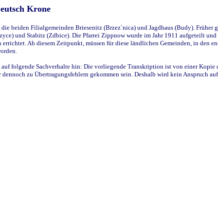
Deutsch Krone
ie beiden Filialgemeinden Briesenitz (Brzez`nica) und Jagdhaus (Budy). Früher g
yce) und Stabitz (Zdbice). Die Pfarrei Zippnow wurde im Jahr 1911 aufgeteilt und e
en errichtet. Ab diesem Zeitpunkt, müssen für diese ländlichen Gemeinden, in den
worden.
 auf folgende Sachverhalte hin: Die vorliegende Transkription ist von einer Kopie 
aber dennoch zu Übertragungsfehlern gekommen sein. Deshalb wird kein Anspruch auf 