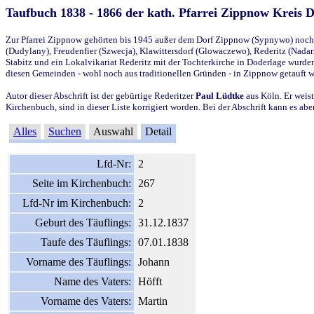
Taufbuch 1838 - 1866 der kath. Pfarrei Zippnow Kreis 
Zur Pfarrei Zippnow gehörten bis 1945 außer dem Dorf Zippnow (Sypnywo) noch d
(Dudylany), Freudenfier (Szwecja), Klawittersdorf (Glowaczewo), Rederitz (Nadarz
Stabitz und ein Lokalvikariat Rederitz mit der Tochterkirche in Doderlage wurd
diesen Gemeinden - wohl noch aus traditionellen Gründen - in Zippnow getauft 
Autor dieser Abschrift ist der gebürtige Rederitzer
Paul Lüdtke
aus Köln. Er weist
Kirchenbuch, sind in dieser Liste korrigiert worden. Bei der Abschrift kann es 
Alles
Suchen
Auswahl
Detail
Lfd-Nr:
2
Seite im Kirchenbuch:
267
Lfd-Nr im Kirchenbuch:
2
Geburt des Täuflings:
31.12.1837
Taufe des Täuflings:
07.01.1838
Vorname des Täuflings:
Johann
Name des Vaters:
Höfft
Vorname des Vaters:
Martin