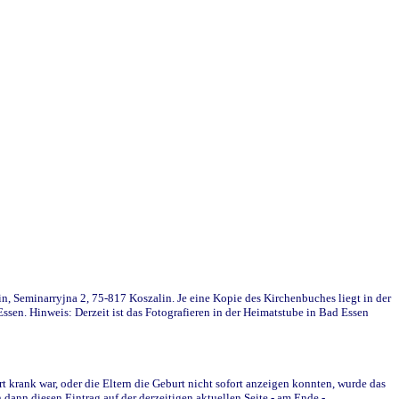
in, Seminarryjna 2, 75-817 Koszalin. Je eine Kopie des Kirchenbuches liegt in der
en. Hinweis: Derzeit ist das Fotografieren in der Heimatstube in Bad Essen
krank war, oder die Eltern die Geburt nicht sofort anzeigen konnten, wurde das
ann diesen Eintrag auf der derzeitigen aktuellen Seite - am Ende -