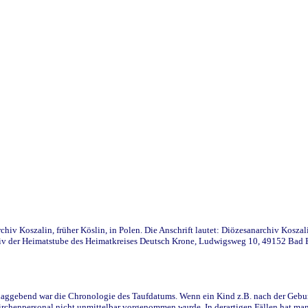
iv Koszalin, früher Köslin, in Polen. Die Anschrift lautet: Diözesanarchiv Koszal
v der Heimatstube des Heimatkreises Deutsch Krone, Ludwigsweg 10, 49152 Bad Ess
ggebend war die Chronologie des Taufdatums. Wenn ein Kind z.B. nach der Geburt 
rchenpersonal nicht unmittelbar vorgenommen wurde. In derartigen Fällen hat man d