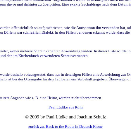
raum davor und dahinter zu überprüfen. Eine exakte Suchabfrage nach dem Datum i
den offensichtlich so aufgeschrieben, wie die Amtsperson ihn verstanden hat, ode
n Dörfern war schließlich Dialekt. In den Fällen bei denen erkannt wurde, dass di
t, wobei mehrere Schreibvarianten Anwendung fanden. In dieser Liste wurde in de
n und den im Kirchenbuch verwendeten Schreibvarianten.
wurde deshalb vorausgesetzt, dass nur in derartigen Fällen eine Abweichung zur O
eshalb ist bei der Ortsangabe für den Taufpaten ein Vorbehalt gegeben. Überwiegen
weitere Angaben wie z. B. eine Heirat, wurden nicht übernommen.
Paul Lüdtke aus Köln
© 2009 by Paul Lüdke und Joachim Schulz
zurück zu: Back to the Roots in Deutsch Krone