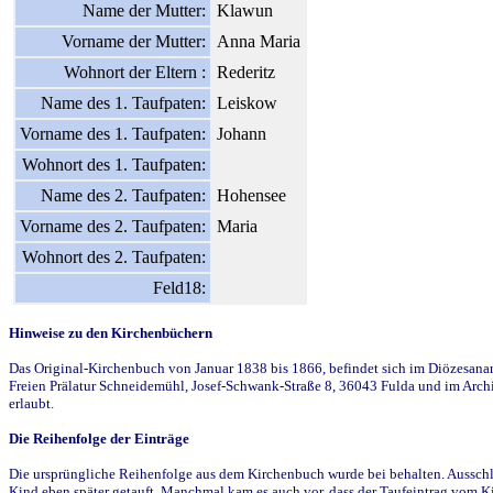
Name der Mutter:
Klawun
Vorname der Mutter:
Anna Maria
Wohnort der Eltern :
Rederitz
Name des 1. Taufpaten:
Leiskow
Vorname des 1. Taufpaten:
Johann
Wohnort des 1. Taufpaten:
Name des 2. Taufpaten:
Hohensee
Vorname des 2. Taufpaten:
Maria
Wohnort des 2. Taufpaten:
Feld18:
Hinweise zu den Kirchenbüchern
Das Original-Kirchenbuch von Januar 1838 bis 1866, befindet sich im Diözesanarch
Freien Prälatur Schneidemühl, Josef-Schwank-Straße 8, 36043 Fulda und im Archi
erlaubt.
Die Reihenfolge der Einträge
Die ursprüngliche Reihenfolge aus dem Kirchenbuch wurde bei behalten. Ausschla
Kind eben später getauft. Manchmal kam es auch vor, dass der Taufeintrag vom Ki