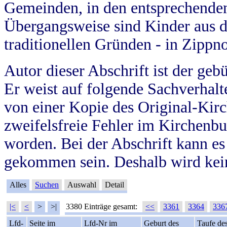
Gemeinden, in den entsprechende
Übergangsweise sind Kinder aus 
traditionellen Gründen - in Zippn
Autor dieser Abschrift ist der geb
Er weist auf folgende Sachverhalte
von einer Kopie des Original-Kirc
zweifelsfreie Fehler im Kirchenbuc
worden. Bei der Abschrift kann e
gekommen sein. Deshalb wird kein
Alles
Suchen
Auswahl
Detail
|<
<
>
>|
3380 Einträge gesamt:
<<
3361
3364
336
Lfd-
Seite im
Lfd-Nr im
Geburt des
Taufe de